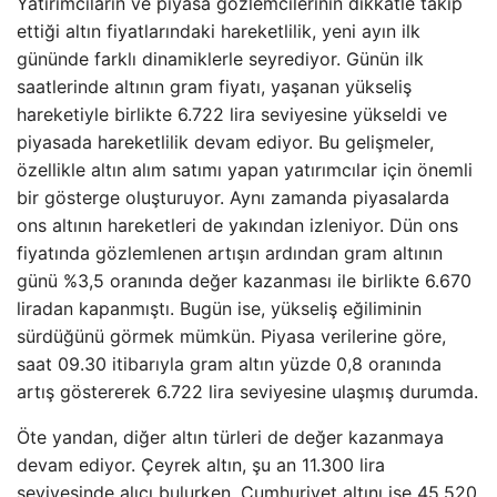
Yatırımcıların ve piyasa gözlemcilerinin dikkatle takip
ettiği altın fiyatlarındaki hareketlilik, yeni ayın ilk
gününde farklı dinamiklerle seyrediyor. Günün ilk
saatlerinde altının gram fiyatı, yaşanan yükseliş
hareketiyle birlikte 6.722 lira seviyesine yükseldi ve
piyasada hareketlilik devam ediyor. Bu gelişmeler,
özellikle altın alım satımı yapan yatırımcılar için önemli
bir gösterge oluşturuyor. Aynı zamanda piyasalarda
ons altının hareketleri de yakından izleniyor. Dün ons
fiyatında gözlemlenen artışın ardından gram altının
günü %3,5 oranında değer kazanması ile birlikte 6.670
liradan kapanmıştı. Bugün ise, yükseliş eğiliminin
sürdüğünü görmek mümkün. Piyasa verilerine göre,
saat 09.30 itibarıyla gram altın yüzde 0,8 oranında
artış göstererek 6.722 lira seviyesine ulaşmış durumda.
Öte yandan, diğer altın türleri de değer kazanmaya
devam ediyor. Çeyrek altın, şu an 11.300 lira
seviyesinde alıcı bulurken, Cumhuriyet altını ise 45.520