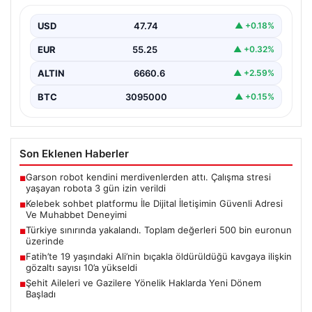
Deneyimi
USD
47.74
▲ +0.18%
Sanal ortamında bireylerin seviyeli bir tarzda bağlantı
sağlaması ciddi bir değer ifade etmektedir.
EUR
55.25
▲ +0.32%
Günümüzde…
ALTIN
6660.6
▲ +2.59%
BTC
3095000
▲ +0.15%
Son Eklenen Haberler
Garson robot kendini merdivenlerden attı. Çalışma stresi
■
yaşayan robota 3 gün izin verildi
Kelebek sohbet platformu İle Dijital İletişimin Güvenli Adresi
■
Ve Muhabbet Deneyimi
Türkiye sınırında yakalandı. Toplam değerleri 500 bin euronun
■
üzerinde
Fatih’te 19 yaşındaki Ali’nin bıçakla öldürüldüğü kavgaya ilişkin
■
gözaltı sayısı 10’a yükseldi
Şehit Aileleri ve Gazilere Yönelik Haklarda Yeni Dönem
■
Başladı