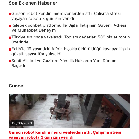
Son Eklenen Haberler
Garson robot kendini merdivenlerden attı. Çalışma stresi
■
yaşayan robota 3 gün izin verildi
Kelebek sohbet platformu İle Dijital İletişimin Güvenli Adresi
■
Ve Muhabbet Deneyimi
Türkiye sınırında yakalandı. Toplam değerleri 500 bin euronun
■
üzerinde
Fatih’te 19 yaşındaki Ali’nin bıçakla öldürüldüğü kavgaya ilişkin
■
gözaltı sayısı 10’a yükseldi
Şehit Aileleri ve Gazilere Yönelik Haklarda Yeni Dönem
■
Başladı
Güncel
08/08/2026
Garson robot kendini merdivenlerden attı. Çalışma stresi
yaşayan robota 3 gün izin verildi