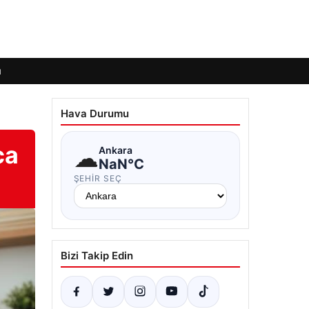
ı
Hava Durumu
ca
☁
Ankara
NaN°C
ŞEHIR SEÇ
Bizi Takip Edin