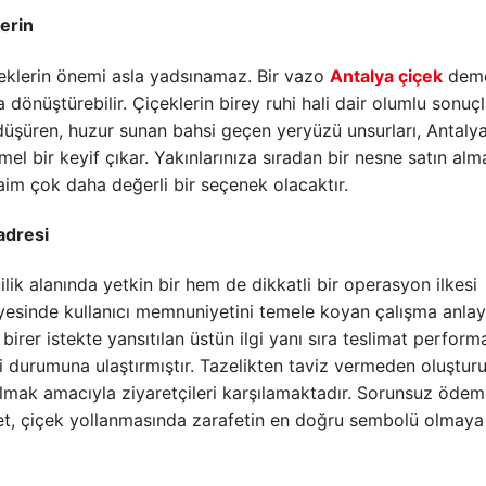
verin
çeklerin önemi asla yadsınamaz. Bir vazo
Antalya çiçek
deme
nüştürebilir. Çiçeklerin birey ruhi hali dair olumlu sonuçl
 düşüren, huzur sunan bahsi geçen yeryüzü unsurları, Antalya
el bir keyif çıkar. Yakınlarınıza sıradan bir nesne satın alm
im çok daha değerli bir seçenek olacaktır.
adresi
k alanında yetkin bir hem de dikkatli bir operasyon ilkesi
nyesinde kullanıcı memnuniyetini temele koyan çalışma anlay
birer istekte yansıtılan üstün ilgi yanı sıra teslimat perform
zi durumuna ulaştırmıştır. Tazelikten taviz vermeden oluştur
 kılmak amacıyla ziyaretçileri karşılamaktadır. Sorunsuz öde
k.net, çiçek yollanmasında zarafetin en doğru sembolü olmaya