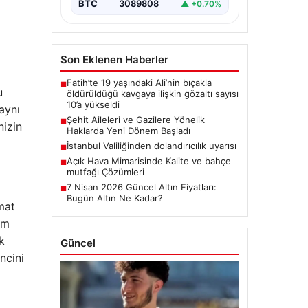
BTC
3089808
▲ +0.70%
Son Eklenen Haberler
Fatih’te 19 yaşındaki Ali’nin bıçakla
■
u
öldürüldüğü kavgaya ilişkin gözaltı sayısı
10’a yükseldi
aynı
Şehit Aileleri ve Gazilere Yönelik
■
nizin
Haklarda Yeni Dönem Başladı
İstanbul Valiliğinden dolandırıcılık uyarısı
■
Açık Hava Mimarisinde Kalite ve bahçe
■
mutfağı Çözümleri
7 Nisan 2026 Güncel Altın Fiyatları:
■
Bugün Altın Ne Kadar?
mat
im
k
Güncel
ncini