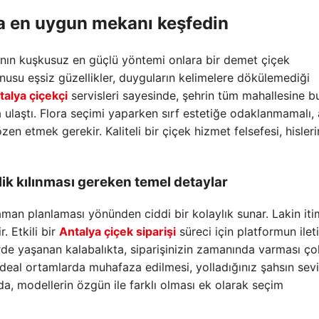
da en uygun mekanı keşfedin
lmanın kuşkusuz en güçlü yöntemi onlara bir demet çiçek
nusu eşsiz güzellikler, duyguların kelimelere dökülemediği
talya çiçekçi
servisleri sayesinde, şehrin tüm mahallesine b
 ulaştı. Flora seçimi yaparken sırf estetiğe odaklanmamalı, 
en etmek gerekir. Kaliteli bir çiçek hizmet felsefesi, hisleri
lik kılınması gereken temel detaylar
aman planlaması yönünden ciddi bir kolaylık sunar. Lakin iti
. Etkili bir
Antalya çiçek siparişi
süreci için platformun ilet
erde yaşanan kalabalıkta, siparişinizin zamanında varması ço
 ideal ortamlarda muhafaza edilmesi, yolladığınız şahsın sevi
da, modellerin özgün ile farklı olması ek olarak seçim