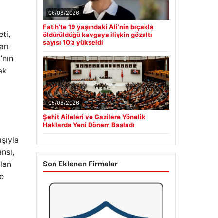
06/08/2026
Fatih’te 19 yaşındaki Ali’nin bıçakla
ti,
öldürüldüğü kavgaya ilişkin gözaltı
sayısı 10’a yükseldi
arı
’nın
ak
05/08/2026
Şehit Aileleri ve Gazilere Yönelik
Haklarda Yeni Dönem Başladı
ışıyla
ansı,
ulan
Son Eklenen Firmalar
me