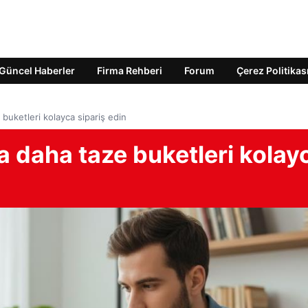
Güncel Haberler
Firma Rehberi
Forum
Çerez Politikas
 buketleri kolayca sipariş edin
la daha taze buketleri kolay