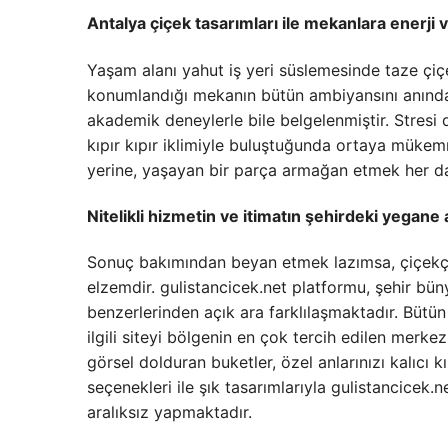
Antalya çiçek
tasarımları ile mekanlara enerji 
Yaşam alanı yahut iş yeri süslemesinde taze çi
konumlandığı mekanın bütün ambiyansını anında dö
akademik deneylerle bile belgelenmiştir. Stresi
kıpır kıpır iklimiyle buluştuğunda ortaya mükemm
yerine, yaşayan bir parça armağan etmek her da
Nitelikli hizmetin ve itimatın şehirdeki yegane 
Sonuç bakımından beyan etmek lazımsa, çiçekçili
elzemdir. gulistancicek.net platformu, şehir bü
benzerlerinden açık ara farklılaşmaktadır. Bütün 
ilgili siteyi bölgenin en çok tercih edilen merke
görsel dolduran buketler, özel anlarınızı kalıcı
seçenekleri ile şık tasarımlarıyla gulistancice
aralıksız yapmaktadır.