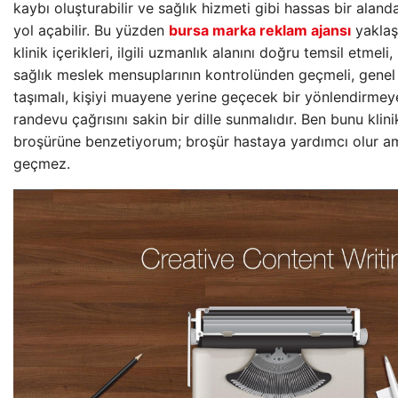
kaybı oluşturabilir ve sağlık hizmeti gibi hassas bir aland
yol açabilir. Bu yüzden
bursa marka reklam ajansı
yaklaş
klinik içerikleri, ilgili uzmanlık alanını doğru temsil etmeli
sağlık meslek mensuplarının kontrolünden geçmeli, genel
taşımalı, kişiyi muayene yerine geçecek bir yönlendirme
randevu çağrısını sakin bir dille sunmalıdır. Ben bunu klini
broşürüne benzetiyorum; broşür hastaya yardımcı olur a
geçmez.