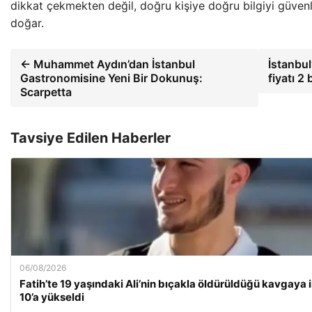
dikkat çekmekten değil, doğru kişiye doğru bilgiyi güven
doğar.
← Muhammet Aydın’dan İstanbul
İstanbul’
Gastronomisine Yeni Bir Dokunuş:
fiyatı 2 
Scarpetta
Tavsiye Edilen Haberler
06/08/2026
Fatih’te 19 yaşındaki Ali’nin bıçakla öldürüldüğü kavgaya il
10’a yükseldi