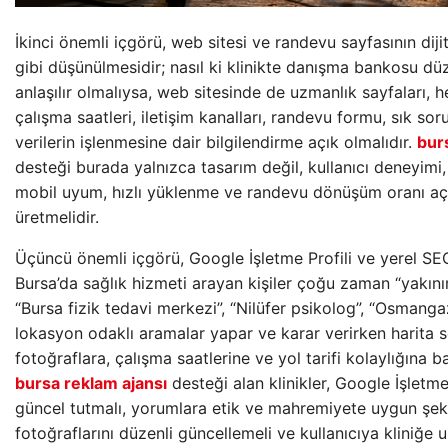
İkinci önemli içgörü, web sitesi ve randevu sayfasının diji
gibi düşünülmesidir; nasıl ki klinikte danışma bankosu düz
anlaşılır olmalıysa, web sitesinde de uzmanlık sayfaları, he
çalışma saatleri, iletişim kanalları, randevu formu, sık soru
verilerin işlenmesine dair bilgilendirme açık olmalıdır.
burs
desteği burada yalnızca tasarım değil, kullanıcı deneyimi, 
mobil uyum, hızlı yüklenme ve randevu dönüşüm oranı aç
üretmelidir.
Üçüncü önemli içgörü, Google İşletme Profili ve yerel SE
Bursa’da sağlık hizmeti arayan kişiler çoğu zaman “yakınım
“Bursa fizik tedavi merkezi”, “Nilüfer psikolog”, “Osmangaz
lokasyon odaklı aramalar yapar ve karar verirken harita s
fotoğraflara, çalışma saatlerine ve yol tarifi kolaylığına 
bursa reklam ajansı
desteği alan klinikler, Google İşletme P
güncel tutmalı, yorumlara etik ve mahremiyete uygun şeki
fotoğraflarını düzenli güncellemeli ve kullanıcıya kliniğe 