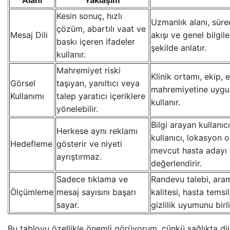
Alanı
Yaklaşım
Kesin sonuç, hızlı
Uzmanlık alanı, süre
çözüm, abartılı vaat ve
Mesaj Dili
akışı ve genel bilgi
baskı içeren ifadeler
şekilde anlatır.
kullanır.
Mahremiyet riski
Klinik ortamı, ekip, e
Görsel
taşıyan, yanıltıcı veya
mahremiyetine uygun
Kullanımı
talep yaratıcı içeriklere
kullanır.
yönelebilir.
Bilgi arayan kullanıc
Herkese aynı reklamı
kullanıcı, lokasyon o
Hedefleme
gösterir ve niyeti
mevcut hasta adayı 
ayrıştırmaz.
değerlendirir.
Sadece tıklama ve
Randevu talebi, arama
Ölçümleme
mesaj sayısını başarı
kalitesi, hasta temsil
sayar.
gizlilik uyumunu birli
Bu tabloyu özellikle önemli görüyorum, çünkü sağlıkta dij