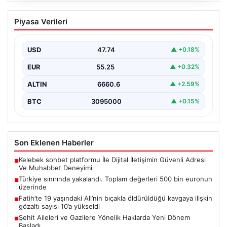
Türkiye sınırında yakalandı. Toplam
Piyasa Verileri
değerleri 500 bin euronun üzerinde
{“title”: “Türkiye sınırında yakalanan kaçak ürünler 500
bin euronun üzerinde değere ulaştı”, “content”: “…
USD
47.74
▲ +0.18%
EUR
55.25
▲ +0.32%
ALTIN
6660.6
▲ +2.59%
BTC
3095000
▲ +0.15%
Son Eklenen Haberler
Kelebek sohbet platformu İle Dijital İletişimin Güvenli Adresi
■
Ve Muhabbet Deneyimi
Türkiye sınırında yakalandı. Toplam değerleri 500 bin euronun
■
üzerinde
Fatih’te 19 yaşındaki Ali’nin bıçakla öldürüldüğü kavgaya ilişkin
■
gözaltı sayısı 10’a yükseldi
Şehit Aileleri ve Gazilere Yönelik Haklarda Yeni Dönem
■
Başladı