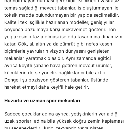
barındırmayan durması gereklidir. Miniklerin vasıtasız
temas sağladığı mevcut tabanlar, is oluşturmayan ile
toksik madde bulundurmayan bir yapıda seçilmelidir.
Kaliteli tek işçilikle hazırlanan modeller, geniş yıllar
boyunca bozulmaya karşı mukavemet gösterir. Ton
yelpazesinin fazla olması ise oda tasarımına dinamizm
katar. Gök, al, altın ya da zümrüt gibi nefes kesen
biçimlerle yavruların vizyon dünyasını genişleten
mekanlar yaratmak olasıdır. Aynı zamanda eğitici
ayrıca keyifli şahane hava getiren mevcut ürünler,
küçüklerin derse yönelik bağlılıklarını bile artırır.
Dengeli şu pozisyon gösteren tabanlar, üstünde
hareket etmeyi daha keyifli hale getirir.
Huzurlu ve uzman spor mekanları
Sadece çocuklar adına ayrıca, yetişkinlerin yer aldığı
uzak sporları adına bile yüksek doğru zemin kaplaması
bu seçeneklerdir. Judo, tekvando veya plates