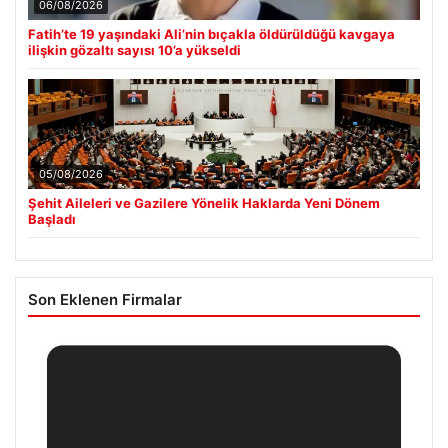
06/08/2026
Fatih’te 19 yaşındaki Ali’nin bıçakla öldürüldüğü kavgaya
ilişkin gözaltı sayısı 10’a yükseldi
05/08/2026
Şehit Aileleri ve Gazilere Yönelik Haklarda Yeni Dönem
Başladı
Son Eklenen Firmalar