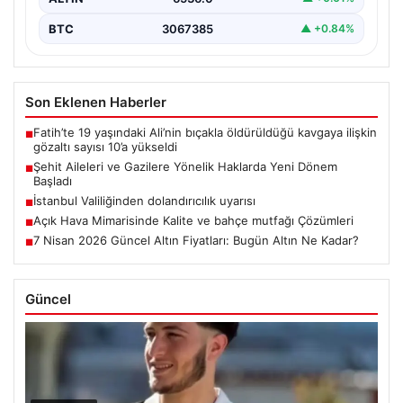
BTC
3067385
▲ +0.84%
Son Eklenen Haberler
Fatih’te 19 yaşındaki Ali’nin bıçakla öldürüldüğü kavgaya ilişkin
■
gözaltı sayısı 10’a yükseldi
Şehit Aileleri ve Gazilere Yönelik Haklarda Yeni Dönem
■
Başladı
İstanbul Valiliğinden dolandırıcılık uyarısı
■
Açık Hava Mimarisinde Kalite ve bahçe mutfağı Çözümleri
■
7 Nisan 2026 Güncel Altın Fiyatları: Bugün Altın Ne Kadar?
■
Güncel