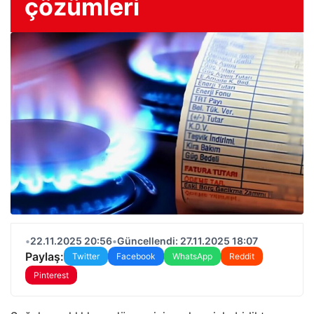
çözümleri
•
22.11.2025 20:56
•
Güncellendi: 27.11.2025 18:07
Paylaş:
Twitter
Facebook
WhatsApp
Reddit
Pinterest