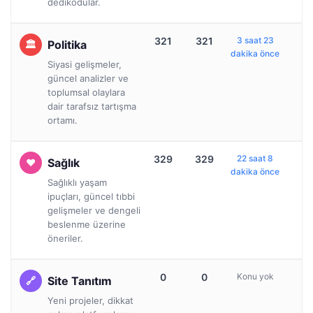
dedikodular.
321
321
3 saat 23
Politika
dakika önce
Siyasi gelişmeler,
güncel analizler ve
toplumsal olaylara
dair tarafsız tartışma
ortamı.
329
329
22 saat 8
Sağlık
dakika önce
Sağlıklı yaşam
ipuçları, güncel tıbbi
gelişmeler ve dengeli
beslenme üzerine
öneriler.
0
0
Konu yok
Site Tanıtım
Yeni projeler, dikkat