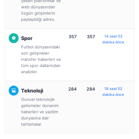
çeken platformlar ve
web dünyasından
özgün girişimlerin
paylaşıldığı adres.
357
357
14 saat 53
Spor
dakika önce
Futbol dünyasındaki
son gelişmeler
transfer haberleri ve
tüm spor dallarından
analizler.
284
284
18 saat 52
Teknoloji
dakika önce
Guncel teknolojik
gelismeler donanim
haberleri ve yazilim
dunyasina dair
tartismalar.