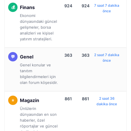
924
924
7 saat 7 dakika
Finans
önce
Ekonomi
dünyasındaki güncel
gelişmeler, borsa
analizleri ve kişisel
yatırım stratejileri.
363
363
2 saat 7 dakika
Genel
önce
Genel konular ve
tanıtım
bilgilendirmeleri için
olan forum köşesidir.
861
861
2 saat 36
Magazin
dakika önce
Ünlülerin
dünyasından en son
haberler, özel
röportajlar ve güncel