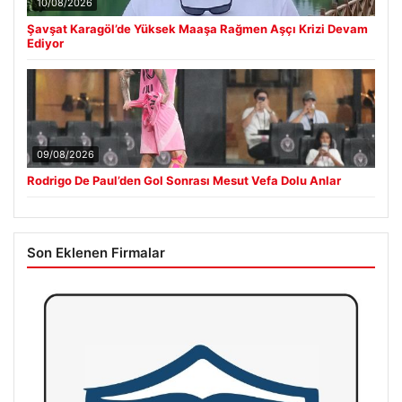
10/08/2026
Şavşat Karagöl’de Yüksek Maaşa Rağmen Aşçı Krizi Devam
Ediyor
09/08/2026
Rodrigo De Paul’den Gol Sonrası Mesut Vefa Dolu Anlar
Son Eklenen Firmalar