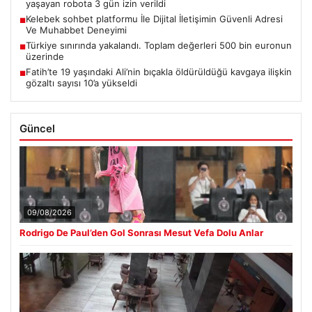
yaşayan robota 3 gün izin verildi
Kelebek sohbet platformu İle Dijital İletişimin Güvenli Adresi
■
Ve Muhabbet Deneyimi
Türkiye sınırında yakalandı. Toplam değerleri 500 bin euronun
■
üzerinde
Fatih’te 19 yaşındaki Ali’nin bıçakla öldürüldüğü kavgaya ilişkin
■
gözaltı sayısı 10’a yükseldi
Güncel
09/08/2026
Rodrigo De Paul’den Gol Sonrası Mesut Vefa Dolu Anlar