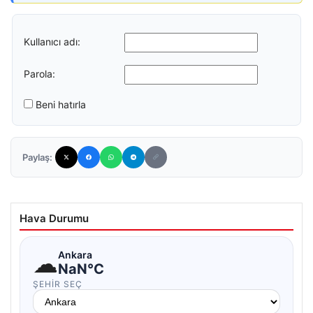
Kullanıcı adı:
Parola:
Beni hatırla
Paylaş:
Hava Durumu
☁
Ankara
NaN°C
ŞEHIR SEÇ