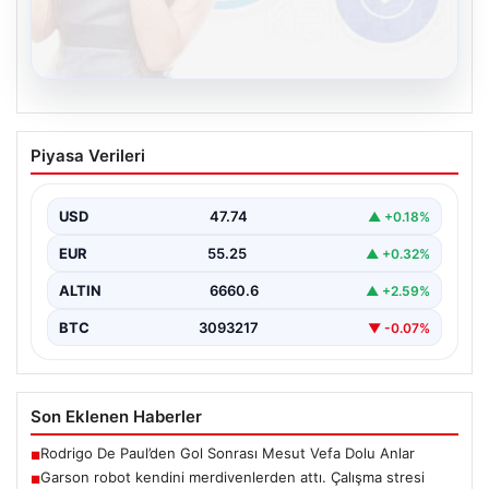
08.08.2026
Kelebek sohbet platformu İle Dijital
Piyasa Verileri
İletişimin Güvenli Adresi Ve Muhabbet
Deneyimi
USD
47.74
▲ +0.18%
Sanal ortamında bireylerin seviyeli bir tarzda bağlantı
sağlaması ciddi bir değer ifade etmektedir.
EUR
55.25
▲ +0.32%
Günümüzde…
ALTIN
6660.6
▲ +2.59%
BTC
3093217
▼ -0.07%
Son Eklenen Haberler
Rodrigo De Paul’den Gol Sonrası Mesut Vefa Dolu Anlar
■
Garson robot kendini merdivenlerden attı. Çalışma stresi
■