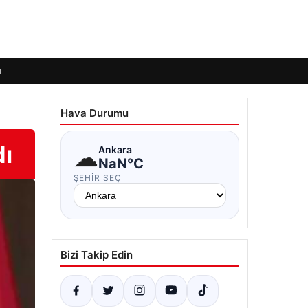
ı
Hava Durumu
dı
☁
Ankara
NaN°C
ŞEHIR SEÇ
Bizi Takip Edin