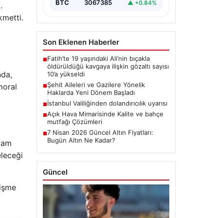
BTC
3067385
▲ +0.84%
.
kmetti.
Son Eklenen Haberler
Fatih’te 19 yaşındaki Ali’nin bıçakla
■
öldürüldüğü kavgaya ilişkin gözaltı sayısı
nda,
10’a yükseldi
Şehit Aileleri ve Gazilere Yönelik
moral
■
Haklarda Yeni Dönem Başladı
İstanbul Valiliğinden dolandırıcılık uyarısı
■
Açık Hava Mimarisinde Kalite ve bahçe
■
mutfağı Çözümleri
7 Nisan 2026 Güncel Altın Fiyatları:
■
Bugün Altın Ne Kadar?
evam
eleceği
Güncel
lişme