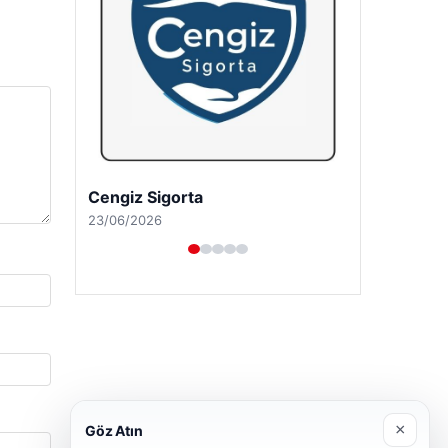
Hastaş Beton
26/05/2026
×
Göz Atın