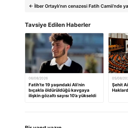
← İlber Ortaylı’nın cenazesi Fatih Camii’nde ya
Tavsiye Edilen Haberler
06/08/2026
05/08/20
Fatih’te 19 yaşındaki Ali’nin
Şehit Ai
bıçakla öldürüldüğü kavgaya
Haklard
ilişkin gözaltı sayısı 10’a yükseldi
Bir yanıt yazın