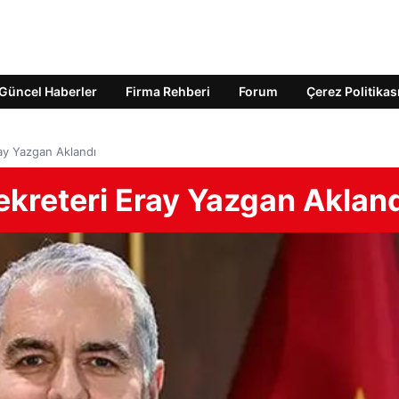
Güncel Haberler
Firma Rehberi
Forum
Çerez Politikas
ay Yazgan Aklandı
ekreteri Eray Yazgan Aklan