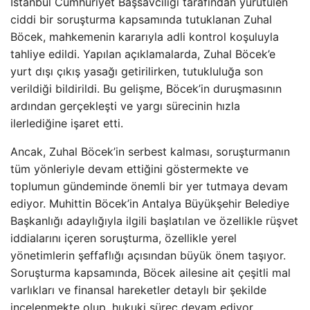
İstanbul Cumhuriyet Başsavcılığı tarafından yürütülen
ciddi bir soruşturma kapsamında tutuklanan Zuhal
Böcek, mahkemenin kararıyla adli kontrol koşuluyla
tahliye edildi. Yapılan açıklamalarda, Zuhal Böcek’e
yurt dışı çıkış yasağı getirilirken, tutukluluğa son
verildiği bildirildi. Bu gelişme, Böcek’in duruşmasının
ardından gerçekleşti ve yargı sürecinin hızla
ilerlediğine işaret etti.
Ancak, Zuhal Böcek’in serbest kalması, soruşturmanın
tüm yönleriyle devam ettiğini göstermekte ve
toplumun gündeminde önemli bir yer tutmaya devam
ediyor. Muhittin Böcek’in Antalya Büyükşehir Belediye
Başkanlığı adaylığıyla ilgili başlatılan ve özellikle rüşvet
iddialarını içeren soruşturma, özellikle yerel
yönetimlerin şeffaflığı açısından büyük önem taşıyor.
Soruşturma kapsamında, Böcek ailesine ait çeşitli mal
varlıkları ve finansal hareketler detaylı bir şekilde
incelenmekte olup, hukuki süreç devam ediyor.