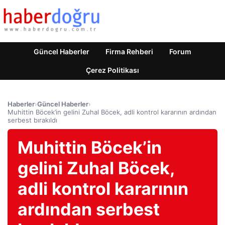
Güncel Haberler
Firma Rehberi
Forum
Çerez Politikası
Haberler
›
Güncel Haberler
›
Muhittin Böcek’in gelini Zuhal Böcek, adli kontrol kararının ardından
serbest bırakıldı
Muhittin Böcek’in
gelini Zuhal Böcek,
adli kontrol kararının
ardından serbest