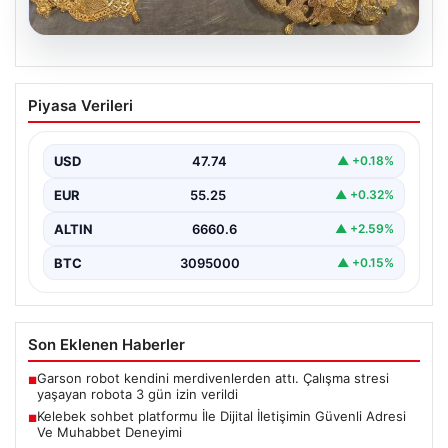
07.08.2026
Türkiye sınırında yakalandı. Toplam
Piyasa Verileri
değerleri 500 bin euronun üzerinde
{“title”: “Türkiye sınırında yakalanan kaçak ürünler 500
bin euronun üzerinde değere ulaştı”, “content”: “…
USD
47.74
▲ +0.18%
EUR
55.25
▲ +0.32%
ALTIN
6660.6
▲ +2.59%
BTC
3095000
▲ +0.15%
Son Eklenen Haberler
Garson robot kendini merdivenlerden attı. Çalışma stresi
■
yaşayan robota 3 gün izin verildi
Kelebek sohbet platformu İle Dijital İletişimin Güvenli Adresi
■
Ve Muhabbet Deneyimi