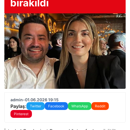
bırakıldı
admin
•
01.06.2026 19:15
Paylaş:
Twitter
Facebook
WhatsApp
Reddit
Pinterest