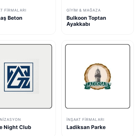
AT FIRMALARI
GIYIM & MAĞAZA
aş Beton
Bulkoon Toptan
Ayakkabı
NIZASYON
İNŞAAT FIRMALARI
e Night Club
Ladiksan Parke