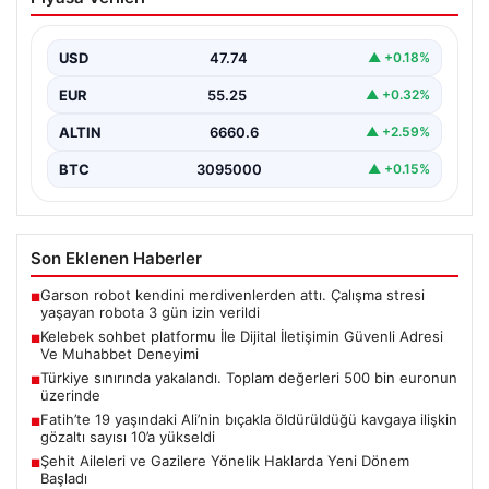
İletişimin Güvenli Adresi Ve Muhabbet
Deneyimi
USD
47.74
▲ +0.18%
Sanal ortamında bireylerin seviyeli bir tarzda bağlantı
sağlaması ciddi bir değer ifade etmektedir.
EUR
55.25
▲ +0.32%
Günümüzde…
ALTIN
6660.6
▲ +2.59%
BTC
3095000
▲ +0.15%
Son Eklenen Haberler
Garson robot kendini merdivenlerden attı. Çalışma stresi
■
yaşayan robota 3 gün izin verildi
Kelebek sohbet platformu İle Dijital İletişimin Güvenli Adresi
■
Ve Muhabbet Deneyimi
Türkiye sınırında yakalandı. Toplam değerleri 500 bin euronun
■
üzerinde
Fatih’te 19 yaşındaki Ali’nin bıçakla öldürüldüğü kavgaya ilişkin
■
gözaltı sayısı 10’a yükseldi
Şehit Aileleri ve Gazilere Yönelik Haklarda Yeni Dönem
■
Başladı