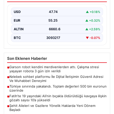
{“title”: “Türkiye sınırında yakalanan kaçak ürünler 500
bin euronun üzerinde değere ulaştı”, “content”: “…
USD
47.74
▲ +0.18%
EUR
55.25
▲ +0.32%
ALTIN
6660.6
▲ +2.59%
BTC
3093217
▼ -0.07%
Son Eklenen Haberler
Garson robot kendini merdivenlerden attı. Çalışma stresi
■
yaşayan robota 3 gün izin verildi
Kelebek sohbet platformu İle Dijital İletişimin Güvenli Adresi
■
Ve Muhabbet Deneyimi
Türkiye sınırında yakalandı. Toplam değerleri 500 bin euronun
■
üzerinde
Fatih’te 19 yaşındaki Ali’nin bıçakla öldürüldüğü kavgaya ilişkin
■
gözaltı sayısı 10’a yükseldi
Şehit Aileleri ve Gazilere Yönelik Haklarda Yeni Dönem
■
Başladı