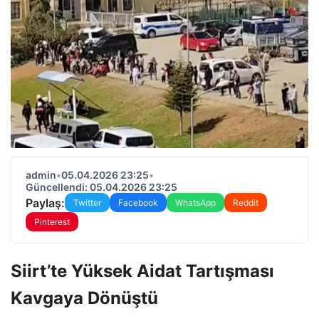
admin
•
05.04.2026 23:25
•
Güncellendi: 05.04.2026 23:25
Paylaş:
Twitter
Facebook
WhatsApp
Reddit
Pinterest
Siirt’te Yüksek Aidat Tartışması
Kavgaya Dönüştü