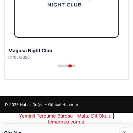
Magusa Night Club
01/05/2026
© 2026 Haber Doğru – Güncel Haberler
Yeminli Tercüme Bürosu
|
Malta Dil Okulu
|
×
Göz Atın