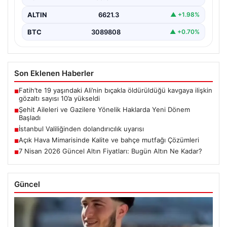
ALTIN
6621.3
▲ +1.98%
BTC
3089808
▲ +0.70%
Son Eklenen Haberler
Fatih’te 19 yaşındaki Ali’nin bıçakla öldürüldüğü kavgaya ilişkin
■
gözaltı sayısı 10’a yükseldi
Şehit Aileleri ve Gazilere Yönelik Haklarda Yeni Dönem
■
Başladı
İstanbul Valiliğinden dolandırıcılık uyarısı
■
Açık Hava Mimarisinde Kalite ve bahçe mutfağı Çözümleri
■
7 Nisan 2026 Güncel Altın Fiyatları: Bugün Altın Ne Kadar?
■
Güncel