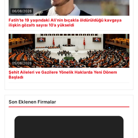
06/08/2026
Fatih’te 19 yaşındaki Ali’nin bıçakla öldürüldüğü kavgaya
ilişkin gözaltı sayısı 10’a yükseldi
05/08/2026
Şehit Aileleri ve Gazilere Yönelik Haklarda Yeni Dönem
Başladı
Son Eklenen Firmalar