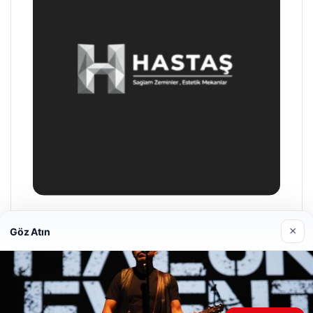
Hastaş Beton
×
Göz Atın
26/05/2026