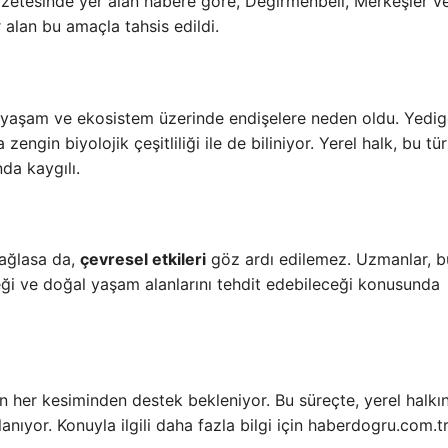
gazetesinde yer alan habere göre, Değirmenbeli, Merkeşler v
alan bu amaçla tahsis edildi.
yaşam ve ekosistem üzerinde endişelere neden oldu. Yedigö
engin biyolojik çeşitliliği ile de biliniyor. Yerel halk, bu tür
a kaygılı.
sağlasa da,
çevresel etkileri
göz ardı edilemez. Uzmanlar, b
eği ve doğal yaşam alanlarını tehdit edebileceği konusunda
un her kesiminden destek bekleniyor. Bu süreçte, yerel halkı
anıyor. Konuyla ilgili daha fazla bilgi için haberdogru.com.t