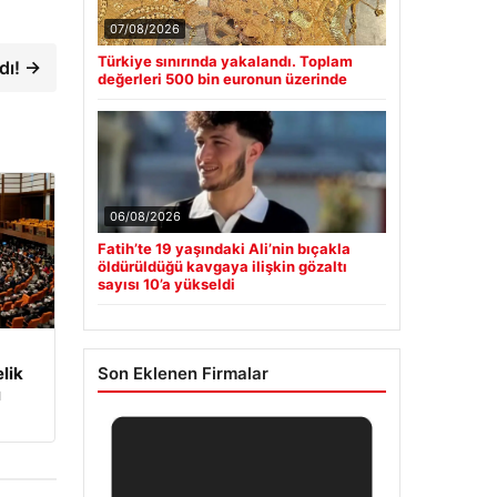
07/08/2026
Türkiye sınırında yakalandı. Toplam
dı! →
değerleri 500 bin euronun üzerinde
06/08/2026
Fatih’te 19 yaşındaki Ali’nin bıçakla
öldürüldüğü kavgaya ilişkin gözaltı
sayısı 10’a yükseldi
Son Eklenen Firmalar
elik
ı