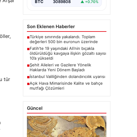
e Afşar
BTC
3089808
▲ +0.70%
Son Eklenen Haberler
ller,
Türkiye sınırında yakalandı. Toplam
■
değerleri 500 bin euronun üzerinde
Fatih’te 19 yaşındaki Ali’nin bıçakla
■
öldürüldüğü kavgaya ilişkin gözaltı sayısı
10’a yükseldi
Şehit Aileleri ve Gazilere Yönelik
■
Haklarda Yeni Dönem Başladı
İstanbul Valiliğinden dolandırıcılık uyarısı
■
u tür
Açık Hava Mimarisinde Kalite ve bahçe
■
mutfağı Çözümleri
Güncel
n
r