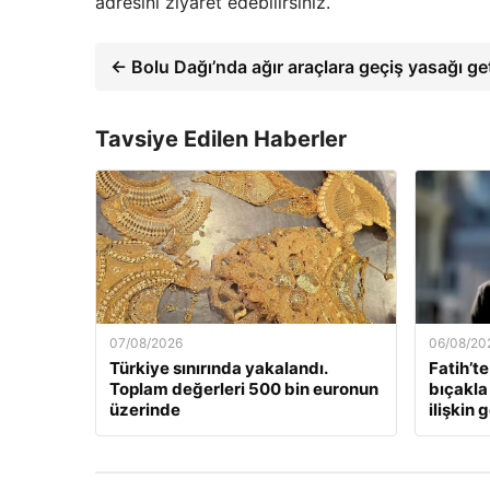
adresini ziyaret edebilirsiniz.
← Bolu Dağı’nda ağır araçlara geçiş yasağı geti
Tavsiye Edilen Haberler
07/08/2026
06/08/20
Türkiye sınırında yakalandı.
Fatih’te
Toplam değerleri 500 bin euronun
bıçakla
üzerinde
ilişkin 