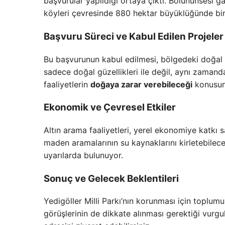
başvurular yapıldığı ortaya çıktı. Bolununsesi 
köyleri çevresinde 880 hektar büyüklüğünde bir 
Başvuru Süreci ve Kabul Edilen Projeler
Bu başvurunun kabul edilmesi, bölgedeki doğal 
sadece doğal güzellikleri ile değil, aynı zamanda z
faaliyetlerin
doğaya zarar verebileceği
konusund
Ekonomik ve Çevresel Etkiler
Altın arama faaliyetleri, yerel ekonomiye katkı 
maden aramalarının su kaynaklarını kirletebilec
uyarılarda bulunuyor.
Sonuç ve Gelecek Beklentileri
Yedigöller Milli Parkı’nın korunması için toplum
görüşlerinin de dikkate alınması gerektiği vurgul