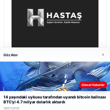
×
Göz Atın
Hastaş Beton
26/05/2026
Güncel Haberler
Web sitemizi nasıl kullandığınızı daha iyi anlayabilmek,
deneyiminizi kişiselleştirmek ve geliştirmek amacıyla çerezler
14 yaşındaki uykusu tarafından uyandı bitcoin balinası
kullanıyoruz.
Çerez Politikamız
BTC'yi 4.7 milyar dolarlık aktardı
Reddet
Kabul Et
18/07/2025