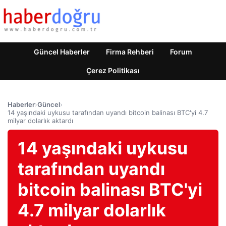
Güncel Haberler
Firma Rehberi
Forum
Çerez Politikası
Haberler
›
Güncel
›
14 yaşındaki uykusu tarafından uyandı bitcoin balinası BTC'yi 4.7
milyar dolarlık aktardı
14 yaşındaki uykusu
tarafından uyandı
bitcoin balinası BTC'yi
4.7 milyar dolarlık