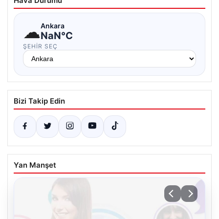
Hava Durumu
☁
Ankara
NaN°C
ŞEHIR SEÇ
Bizi Takip Edin
Yan Manşet