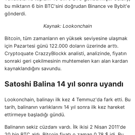
bu miktarın 6 bin BTC'sini doğrudan Binance ve Bybit'e
gönderdi.
Kaynak:
Lookonchain
Bitcoin, tüm zamanların en yüksek seviyesine ulaşmak
için Pazartesi günü 122.000 doların üzerinde arttı.
Cryptoquate CrazzyBlockk analisti, analizinde, fiyatın
sonraki geri çekilmesinin muhtemelen karı alan kardan
kaynaklandığını savundu.
Satoshi Balina 14 yıl sonra uyandı
Lookonchain, balinayı ilk kez 4 Temmuz'da fark etti. Bu
tarih, balinanın varlıklarını 14 yıl sonra ilk kez hareket
ettirmeye başladığı gündü.
Balinanın sekiz cüzdanı vardı. İlk ikisi 2 Nisan 2011'de
20 bin BTC aldı. Bitcoin fiyatı o zaman 0.78 $ idi. Bu