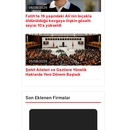
06/08/2026
Fatih’te 19 yaşındaki Ali’nin bıçakla
öldürüldüğü kavgaya ilişkin gözaltı
sayısı 10’a yükseldi
05/08/2026
Şehit Aileleri ve Gazilere Yönelik
Haklarda Yeni Dönem Başladı
Son Eklenen Firmalar