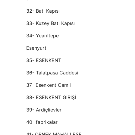
32- Batı Kapısı
33- Kuzey Batı Kapısı
34- Yeariltepe
Esenyurt
35- ESENKENT
36- Talatpaşa Caddesi
37- Esenkent Camii
38- ESENKENT GİRİŞİ
39- Ardiçlievler
40- fabrikalar
41- ÖRNEK MAHALLESE