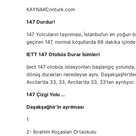
KAYNAK
Cnnturk.com
147 Durdur!
147 Yolcuların taşınması, İstanbul’un en yoğun b
geçiren 147, normal koşullarda 68 dakika içinde
IETT 147 Otobüs Durar İsimleri
Iject 147 otobüs istasyonları başlangıç ​​yolunda,
dönüş durakları neredeyse aynı. Daşakşaşhir’den
Avcilar’da 33, 33, Avcilar’da 33, 33’ten ayrılıyor.
147 Çizgi Yolu …
Daşakşağhir’in ayrılması
1
2- İbrahim Koçaslan Ortaokulu