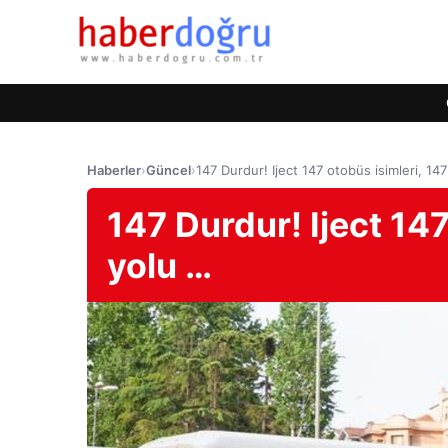
Haberler
›
Güncel
›
147 Durdur! Iject 147 otobüs isimleri, 147
147 Durdur! Iject 147
yolu …