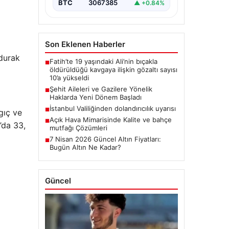
BTC
3067385
▲ +0.84%
Son Eklenen Haberler
 durak
Fatih’te 19 yaşındaki Ali’nin bıçakla
■
öldürüldüğü kavgaya ilişkin gözaltı sayısı
10’a yükseldi
Şehit Aileleri ve Gazilere Yönelik
■
Haklarda Yeni Dönem Başladı
İstanbul Valiliğinden dolandırıcılık uyarısı
■
ıç ​​ve
Açık Hava Mimarisinde Kalite ve bahçe
■
’da 33,
mutfağı Çözümleri
7 Nisan 2026 Güncel Altın Fiyatları:
■
Bugün Altın Ne Kadar?
Güncel