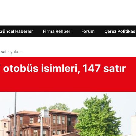
Güncel Haberler
Firma Rehberi
Forum
Çerez Politikas
 satır yolu …
 otobüs isimleri, 147 satır