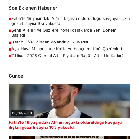
Son Eklenen Haberler
Fatih’te 19 yaşındaki Ali’nin bıçakla öldürüldüğü kavgaya ilişkin
■
gözaltı sayısı 10’a yükseldi
Şehit Aileleri ve Gazilere Yönelik Haklarda Yeni Dönem
■
Başladı
İstanbul Valiliğinden dolandırıcılık uyarısı
■
Açık Hava Mimarisinde Kalite ve bahçe mutfağı Çözümleri
■
7 Nisan 2026 Güncel Altın Fiyatları: Bugün Altın Ne Kadar?
■
Güncel
06/08/2026
Fatih’te 19 yaşındaki Ali’nin bıçakla öldürüldüğü kavgaya
ilişkin gözaltı sayısı 10’a yükseldi