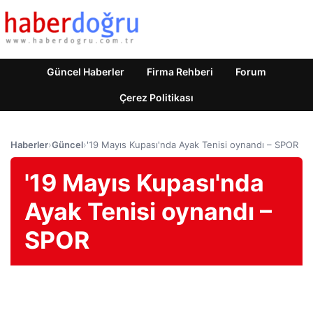
Güncel Haberler
Firma Rehberi
Forum
Çerez Politikası
Haberler
›
Güncel
›
'19 Mayıs Kupası'nda Ayak Tenisi oynandı – SPOR
'19 Mayıs Kupası'nda
Ayak Tenisi oynandı –
SPOR