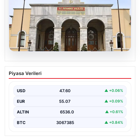
05.08.2026
İstanbul Valiliğinden dolandırıcılık
Piyasa Verileri
uyarısı
USD
47.60
▲ +0.06%
EUR
55.07
▲ +0.09%
ALTIN
6536.0
▲ +0.61%
BTC
3067385
▲ +0.84%