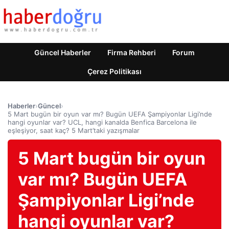
Güncel Haberler
Firma Rehberi
Forum
Çerez Politikası
Haberler
›
Güncel
›
5 Mart bugün bir oyun var mı? Bugün UEFA Şampiyonlar Ligi’nde
hangi oyunlar var? UCL, hangi kanalda Benfica Barcelona ile
eşleşiyor, saat kaç? 5 Mart’taki yazışmalar
5 Mart bugün bir oyun
var mı? Bugün UEFA
Şampiyonlar Ligi’nde
hangi oyunlar var?