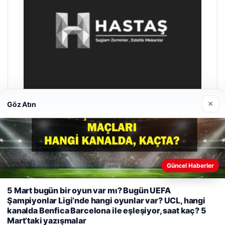
×
Göz Atın
Hastaş Beton
26/05/2026
Güncel Haberler
5 Mart bugün bir oyun var mı? Bugün UEFA
Web sitemizi nasıl kullandığınızı daha iyi anlayabilmek,
Şampiyonlar Ligi’nde hangi oyunlar var? UCL, hangi
deneyiminizi kişiselleştirmek ve geliştirmek amacıyla çerezler
kanalda Benfica Barcelona ile eşleşiyor, saat kaç? 5
kullanıyoruz.
Çerez Politikamız
Mart’taki yazışmalar