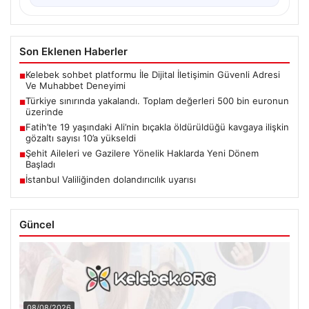
Son Eklenen Haberler
Kelebek sohbet platformu İle Dijital İletişimin Güvenli Adresi
■
Ve Muhabbet Deneyimi
Türkiye sınırında yakalandı. Toplam değerleri 500 bin euronun
■
üzerinde
Fatih’te 19 yaşındaki Ali’nin bıçakla öldürüldüğü kavgaya ilişkin
■
gözaltı sayısı 10’a yükseldi
Şehit Aileleri ve Gazilere Yönelik Haklarda Yeni Dönem
■
Başladı
İstanbul Valiliğinden dolandırıcılık uyarısı
■
Güncel
08/08/2026