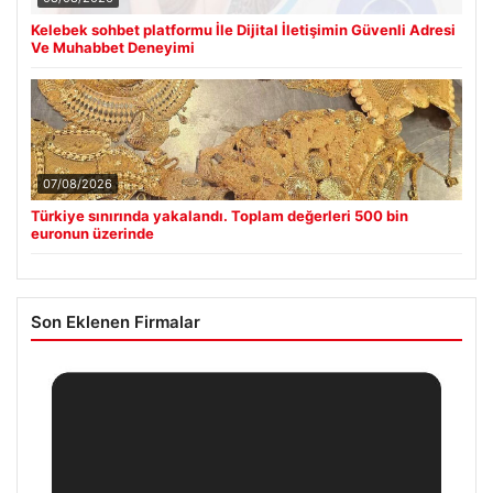
Kelebek sohbet platformu İle Dijital İletişimin Güvenli Adresi
Ve Muhabbet Deneyimi
07/08/2026
Türkiye sınırında yakalandı. Toplam değerleri 500 bin
euronun üzerinde
Son Eklenen Firmalar