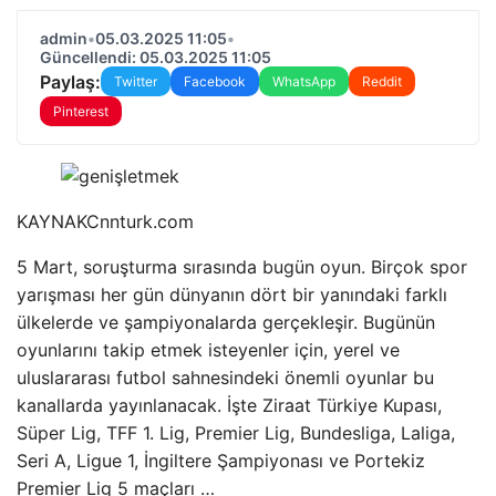
admin
•
05.03.2025 11:05
•
Güncellendi: 05.03.2025 11:05
Paylaş:
Twitter
Facebook
WhatsApp
Reddit
Pinterest
KAYNAK
Cnnturk.com
5 Mart, soruşturma sırasında bugün oyun. Birçok spor
yarışması her gün dünyanın dört bir yanındaki farklı
ülkelerde ve şampiyonalarda gerçekleşir. Bugünün
oyunlarını takip etmek isteyenler için, yerel ve
uluslararası futbol sahnesindeki önemli oyunlar bu
kanallarda yayınlanacak. İşte Ziraat Türkiye Kupası,
Süper Lig, TFF 1. Lig, Premier Lig, Bundesliga, Laliga,
Seri A, Ligue 1, İngiltere Şampiyonası ve Portekiz
Premier Lig 5 maçları …