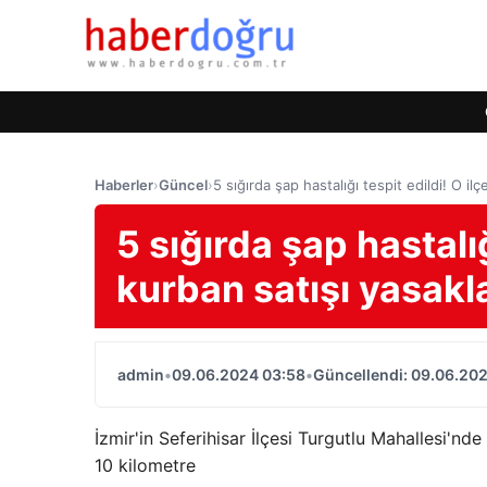
Haberler
›
Güncel
›
5 sığırda şap hastalığı tespit edildi! O il
5 sığırda şap hastalığ
kurban satışı yasakl
admin
•
09.06.2024 03:58
•
Güncellendi: 09.06.20
İzmir'in Seferihisar İlçesi Turgutlu Mahallesi'n
10 kilometre