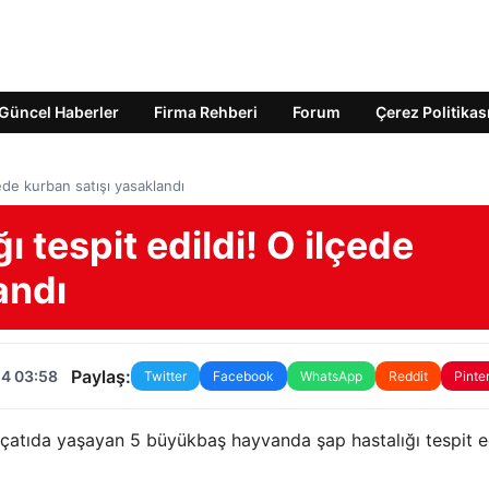
Güncel Haberler
Firma Rehberi
Forum
Çerez Politikas
çede kurban satışı yasaklandı
ı tespit edildi! O ilçede
andı
Paylaş:
24 03:58
Twitter
Facebook
WhatsApp
Reddit
Pinte
de çatıda yaşayan 5 büyükbaş hayvanda şap hastalığı tespit ed