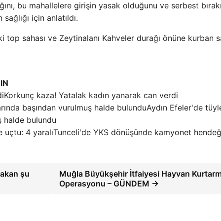
nı, bu mahallelere girişin yasak olduğunu ve serbest bırakı
sağlığı için anlatıldı.
ki top sahası ve Zeytinalanı Kahveler durağı önüne kurban s
IN
Korkunç kaza! Yatalak kadın yanarak can verdi
Aydın Efeler'de tüyl
ş halde bulundu
Tunceli'de YKS dönüşünde kamyonet hende
bakan şu
Muğla Büyükşehir İtfaiyesi Hayvan Kurtar
Operasyonu – GÜNDEM →