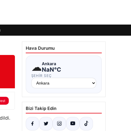
ı
Hava Durumu
☁
Ankara
NaN°C
ŞEHIR SEÇ
rest
Bizi Takip Edin
ildi.