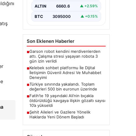
ldığını
bir değer ifade etmektedir.
ALTIN
6660.6
▲ +2.59%
Günümüzde…
BTC
3095000
▲ +0.15%
atış
Son Eklenen Haberler
Garson robot kendini merdivenlerden
■
attı. Çalışma stresi yaşayan robota 3
gün izin verildi
er
Kelebek sohbet platformu İle Dijital
■
İletişimin Güvenli Adresi Ve Muhabbet
Deneyimi
ğe
Türkiye sınırında yakalandı. Toplam
■
değerleri 500 bin euronun üzerinde
Fatih’te 19 yaşındaki Ali’nin bıçakla
■
öldürüldüğü kavgaya ilişkin gözaltı sayısı
10’a yükseldi
ma
Şehit Aileleri ve Gazilere Yönelik
■
Haklarda Yeni Dönem Başladı