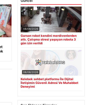
Güncel
08/08/2026
Garson robot kendini merdivenlerden
attı. Çalışma stresi yaşayan robota 3
gün izin verildi
et
ek
08/08/2026
Kelebek sohbet platformu İle Dijital
İletişimin Güvenli Adresi Ve Muhabbet
Deneyimi