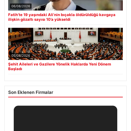
06/08/2026
Fatih’te 19 yaşındaki Ali’nin bıçakla öldürüldüğü kavgaya
ilişkin gözaltı sayısı 10’a yükseldi
05/08/2026
Şehit Aileleri ve Gazilere Yönelik Haklarda Yeni Dönem
Başladı
Son Eklenen Firmalar