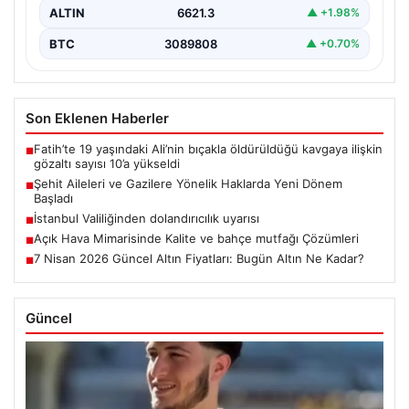
ALTIN
6621.3
▲ +1.98%
BTC
3089808
▲ +0.70%
Son Eklenen Haberler
Fatih’te 19 yaşındaki Ali’nin bıçakla öldürüldüğü kavgaya ilişkin
■
gözaltı sayısı 10’a yükseldi
Şehit Aileleri ve Gazilere Yönelik Haklarda Yeni Dönem
■
Başladı
İstanbul Valiliğinden dolandırıcılık uyarısı
■
Açık Hava Mimarisinde Kalite ve bahçe mutfağı Çözümleri
■
7 Nisan 2026 Güncel Altın Fiyatları: Bugün Altın Ne Kadar?
■
Güncel