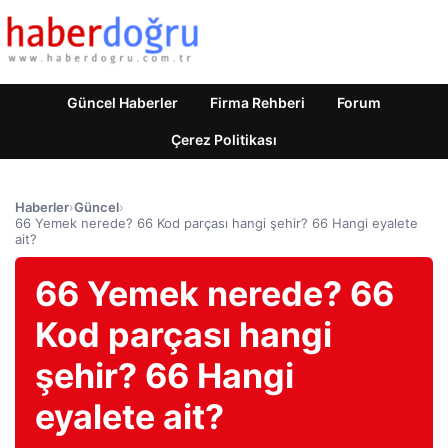
Güncel Haberler
Firma Rehberi
Forum
Çerez Politikası
Haberler
›
Güncel
›
66 Yemek nerede? 66 Kod parçası hangi şehir? 66 Hangi eyalete
ait?
66 Yemek nerede? 66
Kod parçası hangi
şehir? 66 Hangi
eyalete ait?