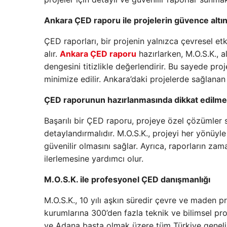
Ankara ÇED raporu ile projelerin güvence altın
ÇED raporları, bir projenin yalnızca çevresel et
alır.
Ankara ÇED raporu
hazırlarken, M.O.S.K., a
dengesini titizlikle değerlendirir. Bu sayede pr
minimize edilir. Ankara’daki projelerde sağlanan 
ÇED raporunun hazırlanmasında dikkat edilme
Başarılı bir ÇED raporu, projeye özel çözümler su
detaylandırmalıdır. M.O.S.K., projeyi her yönüyl
güvenilir olmasını sağlar. Ayrıca, raporların zam
ilerlemesine yardımcı olur.
M.O.S.K. ile profesyonel ÇED danışmanlığı
M.O.S.K., 10 yılı aşkın süredir çevre ve maden 
kurumlarına 300’den fazla teknik ve bilimsel pr
ve Adana başta olmak üzere tüm Türkiye genelin