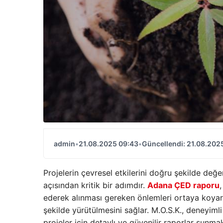
admin
•
21.08.2025 09:43
•
Güncellendi: 21.08.202
Projelerin çevresel etkilerini doğru şekilde değ
açısından kritik bir adımdır.
Adana ÇED raporu
ederek alınması gereken önlemleri ortaya koyar
şekilde yürütülmesini sağlar. M.O.S.K., deneyiml
projeler için detaylı ve güvenilir raporlar sunmak