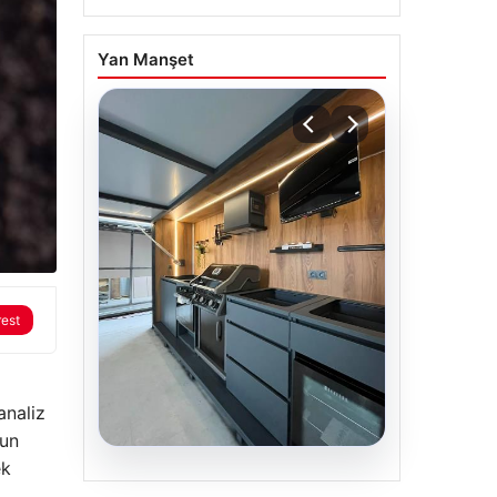
Yan Manşet
rest
analiz
gun
ek
04.08.2026