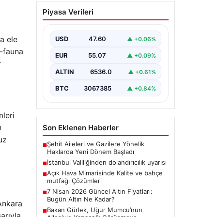
Açık Hava Mimarisinde
Piyasa Verileri
Kalite ve bahçe mutfağı
Çözümleri
a ele
USD
47.60
▲ +0.06%
Belli ki bahçe yaşam alanları,
villaların en popüler köşelerinden
a-fauna
EUR
55.07
▲ +0.09%
biri gelmiştir. Doğayla bütünleşik
r
vakit…
ALTIN
6536.0
▲ +0.61%
BTC
3067385
▲ +0.84%
mleri
n
Son Eklenen Haberler
uz
Şehit Aileleri ve Gazilere Yönelik
■
Haklarda Yeni Dönem Başladı
İstanbul Valiliğinden dolandırıcılık uyarısı
■
Açık Hava Mimarisinde Kalite ve bahçe
■
mutfağı Çözümleri
7 Nisan 2026 Güncel Altın Fiyatları:
■
Bugün Altın Ne Kadar?
 Ankara
Bakan Gürlek, Uğur Mumcu’nun
■
arıyla