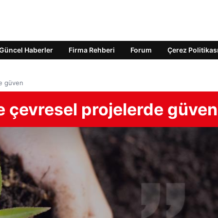
Güncel Haberler
Firma Rehberi
Forum
Çerez Politikas
de güven
e çevresel projelerde güven