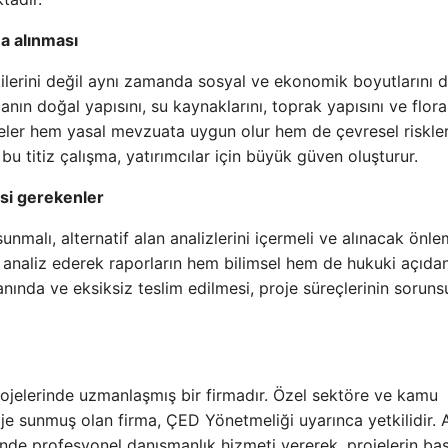
a alınması
kilerini değil aynı zamanda sosyal ve ekonomik boyutlarını d
lanın doğal yapısını, su kaynaklarını, toprak yapısını ve flor
ojeler hem yasal mevzuata uygun olur hem de çevresel riskle
bu titiz çalışma, yatırımcılar için büyük güven oluşturur.
si gerekenler
nmalı, alternatif alan analizlerini içermeli ve alınacak önle
e analiz ederek raporların hem bilimsel hem de hukuki açıda
anında ve eksiksiz teslim edilmesi, proje süreçlerinin soruns
projelerinde uzmanlaşmış bir firmadır. Özel sektöre ve kamu
oje sunmuş olan firma, ÇED Yönetmeliği uyarınca yetkilidir.
de profesyonel danışmanlık hizmeti vererek, projelerin baş