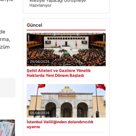
Ailesiyle Yapacağı Görüşmeye
Hazırlanıyor
Güncel
nde
irma,
çözüm
05/08/2026
Şehit Aileleri ve Gazilere Yönelik
Haklarda Yeni Dönem Başladı
05/08/2026
İstanbul Valiliğinden dolandırıcılık
uyarısı