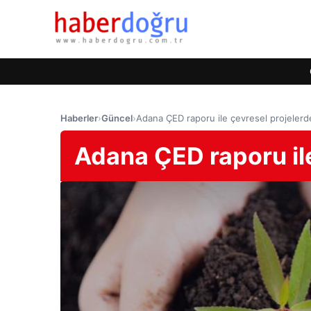
Haberler
›
Güncel
›
Adana ÇED raporu ile çevresel projeler
Adana ÇED raporu il