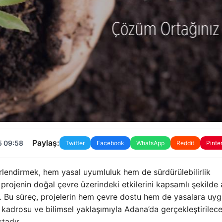
Paylaş:
5 09:58
Twitter
Facebook
WhatsApp
Reddit
Pinte
erlendirmek, hem yasal uyumluluk hem de sürdürülebilirlik
, projenin doğal çevre üzerindeki etkilerini kapsamlı şekilde 
. Bu süreç, projelerin hem çevre dostu hem de yasalara uy
i kadrosu ve bilimsel yaklaşımıyla Adana’da gerçekleştirilec
tadır.