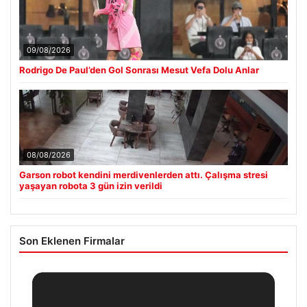
09/08/2026
Rodrigo De Paul’den Gol Sonrası Mesut Vefa Dolu Anlar
08/08/2026
Garson robot kendini merdivenlerden attı. Çalışma stresi
yaşayan robota 3 gün izin verildi
Son Eklenen Firmalar