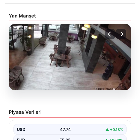
Yan Manşet
08.08.2026
Garson robot kendini merdivenlerden
Piyasa Verileri
attı. Çalışma stresi yaşayan robota 3
gün izin verildi
USD
47.74
▲ +0.18%