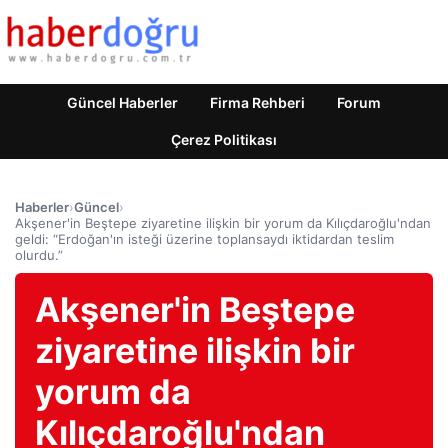
Güncel Haberler
Firma Rehberi
Forum
Çerez Politikası
Haberler
›
Güncel
›
Akşener'in Beştepe ziyaretine ilişkin bir yorum da Kılıçdaroğlu'ndan
geldi: “Erdoğan'ın isteği üzerine toplansaydı iktidardan teslim
olurdu.”
Akşener'in Beştepe
ziyaretine ilişkin bir
yorum da
Kılıçdaroğlu'ndan