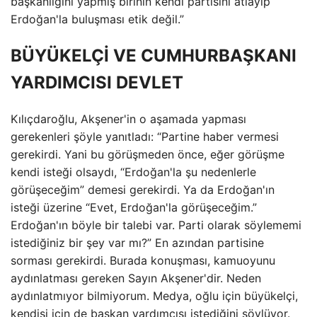
başkanlığını yapmış birinin kendi partisini atlayıp
Erdoğan'la buluşması etik değil.”
BÜYÜKELÇİ VE CUMHURBAŞKANI
YARDIMCISI DEVLET
Kılıçdaroğlu, Akşener'in o aşamada yapması
gerekenleri şöyle yanıtladı: “Partine haber vermesi
gerekirdi. Yani bu görüşmeden önce, eğer görüşme
kendi isteği olsaydı, “Erdoğan'la şu nedenlerle
görüşeceğim” demesi gerekirdi. Ya da Erdoğan'ın
isteği üzerine “Evet, Erdoğan'la görüşeceğim.”
Erdoğan'ın böyle bir talebi var. Parti olarak söylememi
istediğiniz bir şey var mı?” En azından partisine
sorması gerekirdi. Burada konuşması, kamuoyunu
aydınlatması gereken Sayın Akşener'dir. Neden
aydınlatmıyor bilmiyorum. Medya, oğlu için büyükelçi,
kendisi için de başkan yardımcısı istediğini söylüyor.