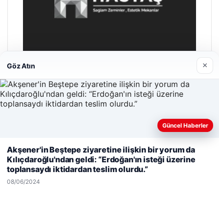
×
Göz Atın
Hastaş Beton
26/05/2026
Güncel Haberler
Web sitemizi nasıl kullandığınızı daha iyi anlayabilmek,
Akşener'in Beştepe ziyaretine ilişkin bir yorum da
deneyiminizi kişiselleştirmek ve geliştirmek amacıyla çerezler
Kılıçdaroğlu'ndan geldi: “Erdoğan'ın isteği üzerine
kullanıyoruz.
Çerez Politikamız
toplansaydı iktidardan teslim olurdu.”
Reddet
Kabul Et
08/06/2024
© 2026 Haber Doğru – Güncel Haberler
hber siteleri
Yeminli Tercüme Bürosu
|
Malta Dil Okulu
|