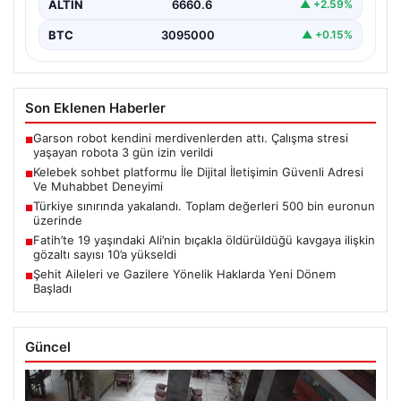
ALTIN
6660.6
▲ +2.59%
BTC
3095000
▲ +0.15%
Son Eklenen Haberler
Garson robot kendini merdivenlerden attı. Çalışma stresi
■
yaşayan robota 3 gün izin verildi
Kelebek sohbet platformu İle Dijital İletişimin Güvenli Adresi
■
Ve Muhabbet Deneyimi
Türkiye sınırında yakalandı. Toplam değerleri 500 bin euronun
■
üzerinde
Fatih’te 19 yaşındaki Ali’nin bıçakla öldürüldüğü kavgaya ilişkin
■
gözaltı sayısı 10’a yükseldi
Şehit Aileleri ve Gazilere Yönelik Haklarda Yeni Dönem
■
Başladı
Güncel