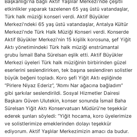
Başkanlığı'na bağlı Aktif Yaşlılar Merkezi'nde çeşitli
etkinlikler yaparak tazelenen 65 yaş üstü vatandaşlar,
Türk halk müziği konseri verdi. Aktif Büyükler
Merkezi'ndeki 65 yaş üstü vatandaşlar, Antalya Kültür
Merkezi'nde Türk Halk Müziği Konseri verdi. Konserde
Aktif Büyükler Merkezi'nin 15 kişilik korosuna, şef Yiğit
Aktı yönetimindeki Türk halk müziği enstrümantal
grubu İsmail Baha Sürelsan eşlik etti. Aktif Büyükler
Merkezi üyeleri Türk halk müziğinin birbirinden güzel
eserlerini seslendirirken, tek başına seslendiren solistler
büyük beğeni topladı. Koro şefi Yiğit Aktı eşliğinde
“Pirlere Niyaz Ederiz”, “Atımı Nar ağacına bağladım”
gibi şarkılar seslendirildi. Sosyal Hizmetler Dairesi
Başkanı Güven Ulutekin, konser sonunda İsmail Baha
Sürelsan Yiğit Aktı Konservatuarı Müdürü'ne teşekkür
ederek şunları söyledi: “Yiğit hocama, koro üyelerimize
ve solistlerimize emeklerinden dolayı teşekkür
ediyorum. Aktif Yaşlılar Merkezimizin amacı da budur.