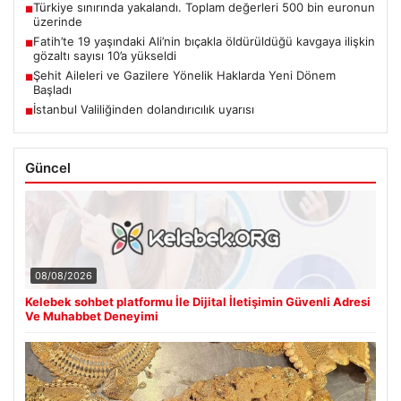
Türkiye sınırında yakalandı. Toplam değerleri 500 bin euronun
■
üzerinde
Fatih’te 19 yaşındaki Ali’nin bıçakla öldürüldüğü kavgaya ilişkin
■
gözaltı sayısı 10’a yükseldi
Şehit Aileleri ve Gazilere Yönelik Haklarda Yeni Dönem
■
Başladı
İstanbul Valiliğinden dolandırıcılık uyarısı
■
Güncel
08/08/2026
Kelebek sohbet platformu İle Dijital İletişimin Güvenli Adresi
Ve Muhabbet Deneyimi