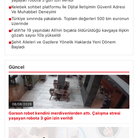
yaşayan robota 3 gün izin verildi
Kelebek sohbet platformu İle Dijital İletişimin Güvenli Adresi
■
Ve Muhabbet Deneyimi
Türkiye sınırında yakalandı. Toplam değerleri 500 bin euronun
■
üzerinde
Fatih’te 19 yaşındaki Ali’nin bıçakla öldürüldüğü kavgaya ilişkin
■
gözaltı sayısı 10’a yükseldi
Şehit Aileleri ve Gazilere Yönelik Haklarda Yeni Dönem
■
Başladı
Güncel
08/08/2026
Garson robot kendini merdivenlerden attı. Çalışma stresi
yaşayan robota 3 gün izin verildi