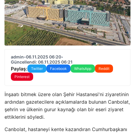
admin
•
06.11.2025 06:20
•
Güncellendi: 06.11.2025 06:21
Paylaş:
Twitter
Facebook
WhatsApp
Reddit
Pinterest
İnşaatı bitmek üzere olan Şehir Hastanesi'ni ziyaretinin
ardından gazetecilere açıklamalarda bulunan Canbolat,
şehrin ve ülkenin gurur kaynağı olan bir eseri ziyaret
ettiklerini söyledi.
Canbolat, hastaneyi kente kazandıran Cumhurbaşkanı