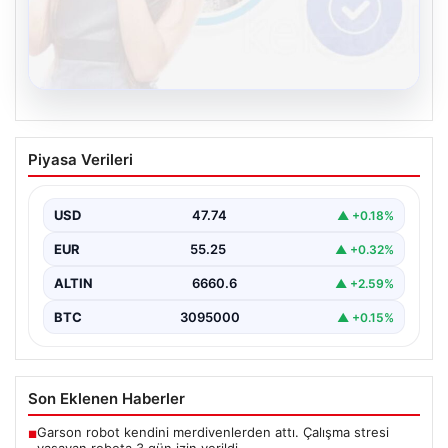
08.08.2026
Kelebek sohbet platformu İle Dijital
Piyasa Verileri
İletişimin Güvenli Adresi Ve Muhabbet
Deneyimi
USD
47.74
▲ +0.18%
Sanal ortamında bireylerin seviyeli bir tarzda bağlantı
sağlaması ciddi bir değer ifade etmektedir.
EUR
55.25
▲ +0.32%
Günümüzde…
ALTIN
6660.6
▲ +2.59%
BTC
3095000
▲ +0.15%
Son Eklenen Haberler
Garson robot kendini merdivenlerden attı. Çalışma stresi
■