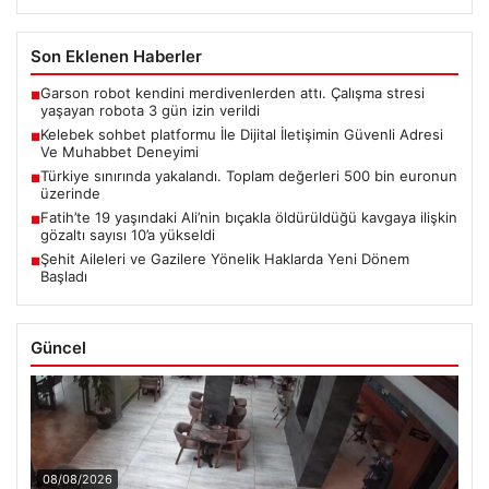
Son Eklenen Haberler
Garson robot kendini merdivenlerden attı. Çalışma stresi
■
yaşayan robota 3 gün izin verildi
Kelebek sohbet platformu İle Dijital İletişimin Güvenli Adresi
■
Ve Muhabbet Deneyimi
Türkiye sınırında yakalandı. Toplam değerleri 500 bin euronun
■
üzerinde
Fatih’te 19 yaşındaki Ali’nin bıçakla öldürüldüğü kavgaya ilişkin
■
gözaltı sayısı 10’a yükseldi
Şehit Aileleri ve Gazilere Yönelik Haklarda Yeni Dönem
■
Başladı
Güncel
08/08/2026