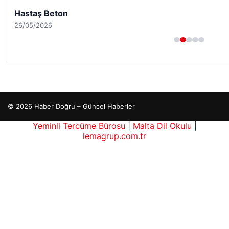
Hastaş Beton
26/05/2026
© 2026 Haber Doğru – Güncel Haberler
Yeminli Tercüme Bürosu
|
Malta Dil Okulu
|
lemagrup.com.tr
his
his
io
rdhub