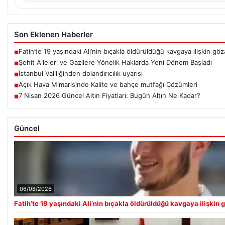
Son Eklenen Haberler
Fatih’te 19 yaşındaki Ali’nin bıçakla öldürüldüğü kavgaya ilişkin göza
■
Şehit Aileleri ve Gazilere Yönelik Haklarda Yeni Dönem Başladı
■
İstanbul Valiliğinden dolandırıcılık uyarısı
■
Açık Hava Mimarisinde Kalite ve bahçe mutfağı Çözümleri
■
7 Nisan 2026 Güncel Altın Fiyatları: Bugün Altın Ne Kadar?
■
Güncel
06/08/2026
Fatih’te 19 yaşındaki Ali’nin bıçakla öldürüldüğü kavgaya ilişkin g