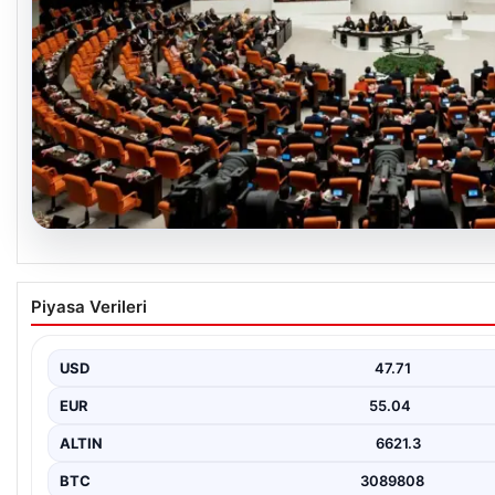
05.08.2026
Şehit Aileleri ve Gazilere Yönelik Haklarda Y
Piyasa Verileri
Türkiye Büyük Millet Meclisi (TBMM) Milli Savunma Komisyonu’nd
Bu…
USD
47.71
EUR
55.04
ALTIN
6621.3
BTC
3089808