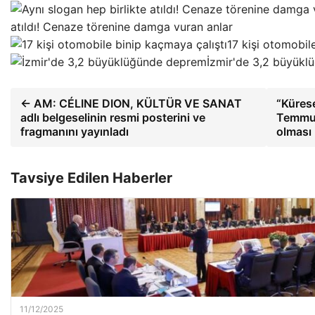
atıldı! Cenaze törenine damga vuran anlar
17 kişi otomobil
İzmir'de 3,2 büyük
← AM: CÉLINE DION, KÜLTÜR VE SANAT
“Küres
adlı belgeselinin resmi posterini ve
Temmuz 
fragmanını yayınladı
olması
Tavsiye Edilen Haberler
11/12/2025