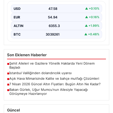
USD
47.58
▲ +0.10%
EUR
54.94
▲ +0.16%
ALTIN
6355.3
▲ +1.99%
BTC
3039261
▲ +0.48%
Son Eklenen Haberler
Şehit Aileleri ve Gazilere Yönelik Haklarda Yeni Dönem
■
Başladı
İstanbul Valiliğinden dolandırıcılık uyarısı
■
Açık Hava Mimarisinde Kalite ve bahçe mutfağı Çözümleri
■
7 Nisan 2026 Güncel Altın Fiyatları: Bugün Altın Ne Kadar?
■
Bakan Gürlek, Uğur Mumcu’nun Ailesiyle Yapacağı
■
Görüşmeye Hazırlanıyor
Güncel