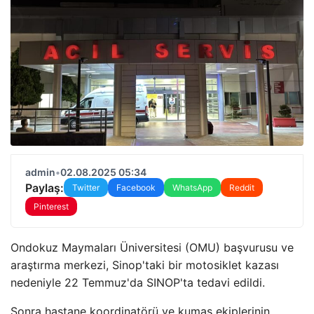
admin
•
02.08.2025 05:34
Paylaş:
Twitter
Facebook
WhatsApp
Reddit
Pinterest
Ondokuz Maymaları Üniversitesi (OMU) başvurusu ve
araştırma merkezi, Sinop'taki bir motosiklet kazası
nedeniyle 22 Temmuz'da SINOP'ta tedavi edildi.
Sonra hastane koordinatörü ve kumaş ekiplerinin