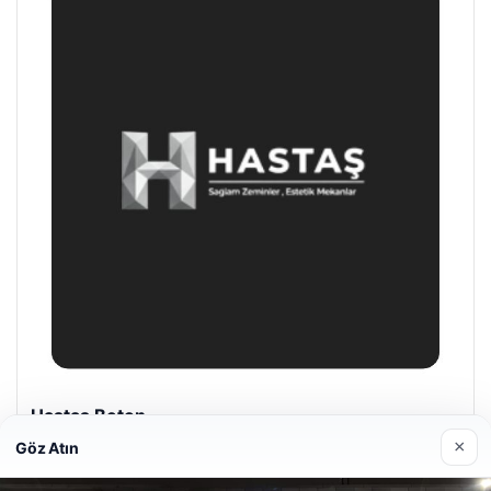
Hastaş Beton
26/05/2026
×
Göz Atın