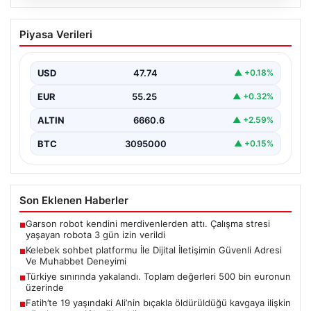
08.08.2026
Kelebek sohbet platformu İle Dijital
Piyasa Verileri
İletişimin Güvenli Adresi Ve Muhabbet
Deneyimi
USD
47.74
▲ +0.18%
Sanal ortamında bireylerin seviyeli bir tarzda bağlantı
sağlaması ciddi bir değer ifade etmektedir.
EUR
55.25
▲ +0.32%
Günümüzde…
ALTIN
6660.6
▲ +2.59%
BTC
3095000
▲ +0.15%
Son Eklenen Haberler
Garson robot kendini merdivenlerden attı. Çalışma stresi
■
yaşayan robota 3 gün izin verildi
Kelebek sohbet platformu İle Dijital İletişimin Güvenli Adresi
■
Ve Muhabbet Deneyimi
Türkiye sınırında yakalandı. Toplam değerleri 500 bin euronun
■
üzerinde
Fatih’te 19 yaşındaki Ali’nin bıçakla öldürüldüğü kavgaya ilişkin
■