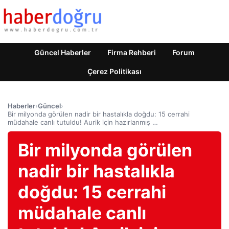
Güncel Haberler
Firma Rehberi
Forum
Çerez Politikası
Haberler
›
Güncel
›
Bir milyonda görülen nadir bir hastalıkla doğdu: 15 cerrahi
müdahale canlı tutuldu! Aurik için hazırlanmış …
Bir milyonda görülen
nadir bir hastalıkla
doğdu: 15 cerrahi
müdahale canlı