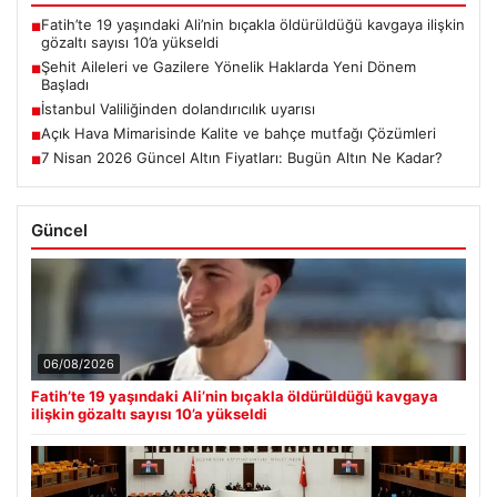
Fatih’te 19 yaşındaki Ali’nin bıçakla öldürüldüğü kavgaya ilişkin
■
gözaltı sayısı 10’a yükseldi
Şehit Aileleri ve Gazilere Yönelik Haklarda Yeni Dönem
■
Başladı
İstanbul Valiliğinden dolandırıcılık uyarısı
■
Açık Hava Mimarisinde Kalite ve bahçe mutfağı Çözümleri
■
7 Nisan 2026 Güncel Altın Fiyatları: Bugün Altın Ne Kadar?
■
Güncel
06/08/2026
Fatih’te 19 yaşındaki Ali’nin bıçakla öldürüldüğü kavgaya
ilişkin gözaltı sayısı 10’a yükseldi