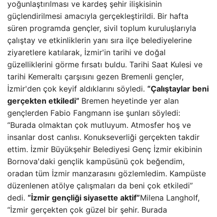
yoğunlaştırılması ve kardeş şehir ilişkisinin
güçlendirilmesi amacıyla gerçekleştirildi. Bir hafta
süren programda gençler, sivil toplum kuruluşlarıyla
çalıştay ve etkinliklerin yanı sıra ilçe belediyelerine
ziyaretlere katılarak, İzmir'in tarihi ve doğal
güzelliklerini görme fırsatı buldu. Tarihi Saat Kulesi ve
tarihi Kemeraltı çarşısını gezen Bremenli gençler,
İzmir'den çok keyif aldıklarını söyledi.
“Çalıştaylar beni
gerçekten etkiledi”
Bremen heyetinde yer alan
gençlerden Fabio Fangmann ise şunları söyledi:
“Burada olmaktan çok mutluyum. Atmosfer hoş ve
insanlar dost canlısı. Konukseverliği gerçekten takdir
ettim. İzmir Büyükşehir Belediyesi Genç İzmir ekibinin
Bornova'daki gençlik kampüsünü çok beğendim,
oradan tüm İzmir manzarasını gözlemledim. Kampüste
düzenlenen atölye çalışmaları da beni çok etkiledi”
dedi.
“İzmir gençliği siyasette aktif”
Milena Langholf,
“İzmir gerçekten çok güzel bir şehir. Burada