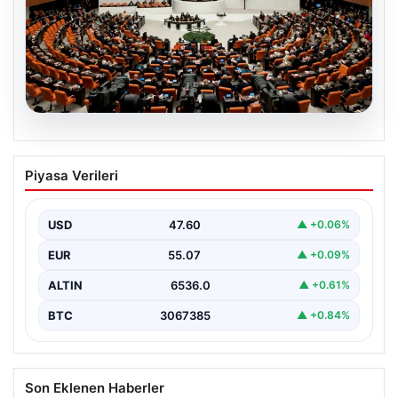
05.08.2026
Şehit Aileleri ve Gazilere Yönelik
Piyasa Verileri
Haklarda Yeni Dönem Başladı
Türkiye Büyük Millet Meclisi (TBMM) Milli Savunma
Komisyonu’nda önemli bir düzenleme kabul edildi. Bu…
USD
47.60
▲ +0.06%
EUR
55.07
▲ +0.09%
ALTIN
6536.0
▲ +0.61%
BTC
3067385
▲ +0.84%
Son Eklenen Haberler