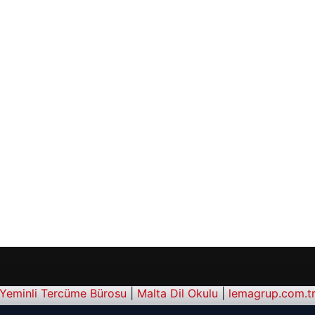
Yeminli Tercüme Bürosu
|
Malta Dil Okulu
|
lemagrup.com.t