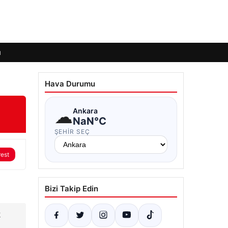
ı
Hava Durumu
☁
Ankara
NaN°C
ŞEHIR SEÇ
rest
Bizi Takip Edin
k