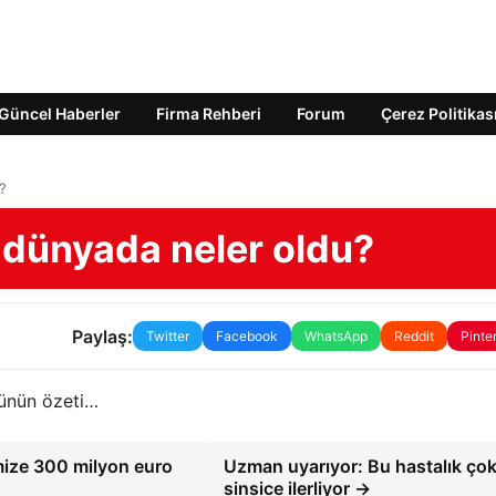
Güncel Haberler
Firma Rehberi
Forum
Çerez Politikas
?
 dünyada neler oldu?
Paylaş:
Twitter
Facebook
WhatsApp
Reddit
Pinte
günün özeti…
mize 300 milyon euro
Uzman uyarıyor: Bu hastalık ço
sinsice ilerliyor →