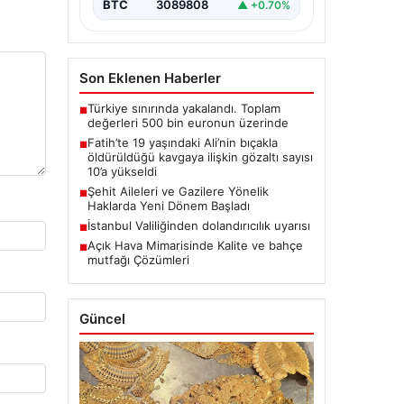
BTC
3089808
▲ +0.70%
Son Eklenen Haberler
Türkiye sınırında yakalandı. Toplam
■
değerleri 500 bin euronun üzerinde
Fatih’te 19 yaşındaki Ali’nin bıçakla
■
öldürüldüğü kavgaya ilişkin gözaltı sayısı
10’a yükseldi
Şehit Aileleri ve Gazilere Yönelik
■
Haklarda Yeni Dönem Başladı
İstanbul Valiliğinden dolandırıcılık uyarısı
■
Açık Hava Mimarisinde Kalite ve bahçe
■
mutfağı Çözümleri
Güncel