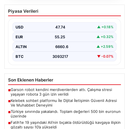
Kelebek sohbet platformu İle Dijital
Piyasa Verileri
İletişimin Güvenli Adresi Ve Muhabbet
Deneyimi
USD
47.74
▲ +0.18%
Sanal ortamında bireylerin seviyeli bir tarzda bağlantı
sağlaması ciddi bir değer ifade etmektedir.
EUR
55.25
▲ +0.32%
Günümüzde…
ALTIN
6660.6
▲ +2.59%
BTC
3093217
▼ -0.07%
Son Eklenen Haberler
Garson robot kendini merdivenlerden attı. Çalışma stresi
■
yaşayan robota 3 gün izin verildi
Kelebek sohbet platformu İle Dijital İletişimin Güvenli Adresi
■
Ve Muhabbet Deneyimi
Türkiye sınırında yakalandı. Toplam değerleri 500 bin euronun
■
üzerinde
Fatih’te 19 yaşındaki Ali’nin bıçakla öldürüldüğü kavgaya ilişkin
■
gözaltı sayısı 10’a yükseldi