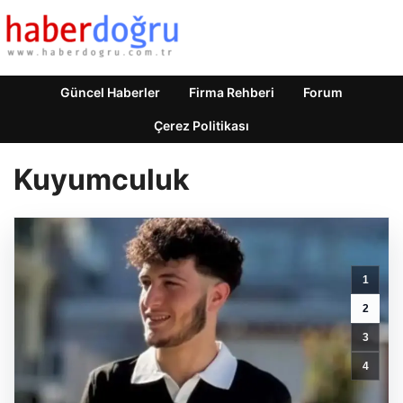
Güncel Haberler
Firma Rehberi
Forum
Çerez Politikası
Kuyumculuk
1
2
3
4