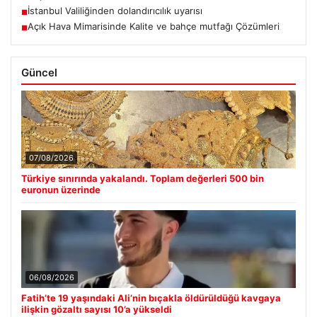
İstanbul Valiliğinden dolandırıcılık uyarısı
■
Açık Hava Mimarisinde Kalite ve bahçe mutfağı Çözümleri
■
Güncel
07/08/2026
Türkiye sınırında yakalandı. Toplam değerleri 500 bin
euronun üzerinde
06/08/2026
Fatih’te 19 yaşındaki Ali’nin bıçakla öldürüldüğü kavgaya
ilişkin gözaltı sayısı 10’a yükseldi