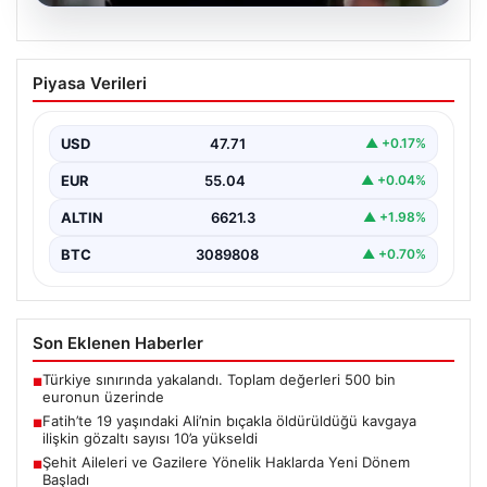
06.08.2026
Fatih’te 19 yaşındaki Ali’nin bıçakla
Piyasa Verileri
öldürüldüğü kavgaya ilişkin gözaltı
sayısı 10’a yükseldi
USD
47.71
▲ +0.17%
EUR
55.04
▲ +0.04%
ALTIN
6621.3
▲ +1.98%
BTC
3089808
▲ +0.70%
Son Eklenen Haberler
Türkiye sınırında yakalandı. Toplam değerleri 500 bin
■
euronun üzerinde
Fatih’te 19 yaşındaki Ali’nin bıçakla öldürüldüğü kavgaya
■
ilişkin gözaltı sayısı 10’a yükseldi
Şehit Aileleri ve Gazilere Yönelik Haklarda Yeni Dönem
■
Başladı