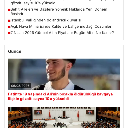
gözaltı sayısı 10’a yükseldi
Şehit Aileleri ve Gazilere Yönelik Haklarda Yeni Dönem
■
Başladı
İstanbul Valiliğinden dolandırıcılık uyarısı
■
Açık Hava Mimarisinde Kalite ve bahçe mutfağı Çözümleri
■
7 Nisan 2026 Güncel Altın Fiyatları: Bugün Altın Ne Kadar?
■
Güncel
06/08/2026
Fatih’te 19 yaşındaki Ali’nin bıçakla öldürüldüğü kavgaya
ilişkin gözaltı sayısı 10’a yükseldi