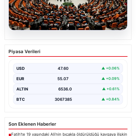
05.08.2026
Şehit Aileleri ve Gazilere Yönelik
Piyasa Verileri
Haklarda Yeni Dönem Başladı
Türkiye Büyük Millet Meclisi (TBMM) Milli Savunma
Komisyonu’nda önemli bir düzenleme kabul edildi. Bu…
USD
47.60
▲ +0.06%
EUR
55.07
▲ +0.09%
ALTIN
6536.0
▲ +0.61%
BTC
3067385
▲ +0.84%
Son Eklenen Haberler
Fatih’te 19 yaşındaki Ali’nin bıçakla öldürüldüğü kavgaya ilişkin
■