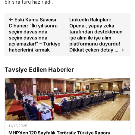
bir sıra turu hazırladı.
← Eski Kamu Savcısı
LinkedIn Rakipleri:
Cihaner: “İki yıl sonra
Openai, yapay zeka
seçim davasında
tarafından desteklenen
seçim davasında
işe alım ile işe alım
açılamazlar!” – Türkiye
platformunu duyurdu!
haberlerini kırmak
Dikkat çeken detay … →
Tavsiye Edilen Haberler
11/12/2025
MHP’den 120 Sayfalık Terörsüz Türkiye Raporu