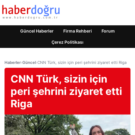
Güncel Haberler
Firma Rehberi
Forum
Çerez Politikası
Haberler
›
Güncel
›
CNN Türk, sizin için peri şehrini ziyaret etti Riga
CNN Türk, sizin için
peri şehrini ziyaret etti
Riga