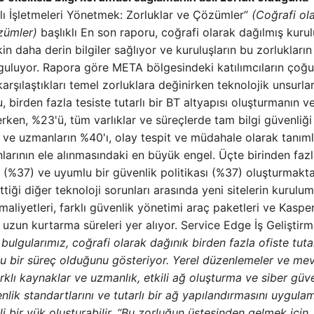
lı İşletmeleri Yönetmek: Zorluklar ve Çözümler”
(Coğrafi ol
özümler)
başlıklı
En son raporu, coğrafi olarak dağılmış kurul
şkin daha derin bilgiler sağlıyor ve kuruluşların bu zorlukların
rguluyor. Rapora göre META bölgesindeki katılımcıların çoğu
karşılaştıkları temel zorluklara değinirken teknolojik unsurla
, birden fazla tesiste tutarlı bir BT altyapısı oluşturmanın v
ken, %23'ü, tüm varlıklar ve süreçlerde tam bilgi güvenliği
ve uzmanların %40'ı, olay tespit ve müdahale olarak tanıml
nlarının ele alınmasındaki en büyük engel. Üçte birinden fazl
k (%37) ve uyumlu bir güvenlik politikası (%37) oluşturmakt
rttiği diğer teknoloji sorunları arasında yeni sitelerin kurulu
aliyetleri, farklı güvenlik yönetimi araç paketleri ve Kaspe
uzun kurtarma süreleri yer alıyor. Service Edge İş Geliştir
bulgularımız, coğrafi olarak dağınık birden fazla ofiste tuta
rlu bir süreç olduğunu gösteriyor. Yerel düzenlemeler ve me
rklı kaynaklar ve uzmanlık, etkili ağ oluşturma ve siber güv
üvenlik standartlarını ve tutarlı bir ağ yapılandırmasını uygul
 bir yük oluşturabilir. “Bu zorluğun üstesinden gelmek için