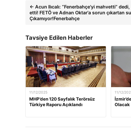
← Acun Ilıcalı: “Fenerbahçe'yi mahvetti” dedi,
etti! FETÖ ve Adnan Oktar'a sorun çıkartan s
Çıkamıyor!Fenerbahçe
Tavsiye Edilen Haberler
11/12/2025
11/12/202
MHP’den 120 Sayfalık Terörsüz
İzmir’de
Türkiye Raporu Açıklandı
Olacak