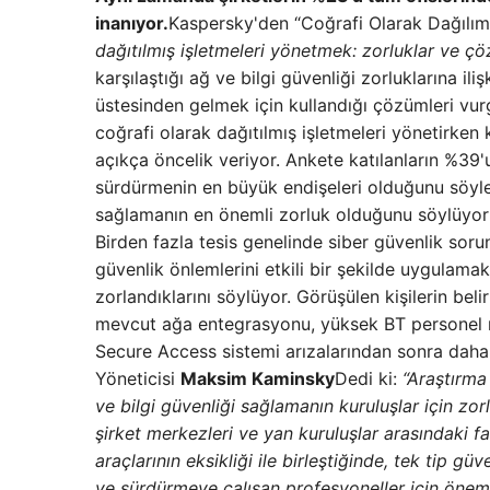
inanıyor.
Kaspersky'den “Coğrafi Olarak Dağılım
dağıtılmış işletmeleri yönetmek: zorluklar ve ç
karşılaştığı ağ ve bilgi güvenliği zorluklarına ili
üstesinden gelmek için kullandığı çözümleri vu
coğrafi olarak dağıtılmış işletmeleri yönetirken 
açıkça öncelik veriyor. Ankete katılanların %39'u
sürdürmenin en büyük endişeleri olduğunu söyler
sağlamanın en önemli zorluk olduğunu söylüyor 
Birden fazla tesis genelinde siber güvenlik soru
güvenlik önlemlerini etkili bir şekilde uygulama
zorlandıklarını söylüyor. Görüşülen kişilerin beli
mevcut ağa entegrasyonu, yüksek BT ​​personel m
Secure Access sistemi arızalarından sonra daha 
Yöneticisi
Maksim Kaminsky
Dedi ki:
“Araştırma 
ve bilgi güvenliği sağlamanın kuruluşlar için zo
şirket merkezleri ve yan kuruluşlar arasındaki fa
araçlarının eksikliği ile birleştiğinde, tek tip g
ve sürdürmeye çalışan profesyoneller için önemli