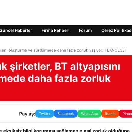
Güncel Haberler
Firma Rehberi
Forum
Çerez Politikas
yapısını oluşturma ve sürdürmede daha fazla zorluk yaşıyor: TEKNOLOJİ
k şirketler, BT altyapısını
mede daha fazla zorluk
Paylaş:
Twitter
Facebook
WhatsApp
Reddit
Pinte
e eksiksiz bilgi koruması sağlamanın asıl zorluk olduğuna