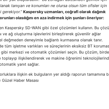
lanak tanıyan ve konumları ne olursa olsun tüm ofisler için
 gerekiyor.”
Kaspersky uzmanları, coğrafi olarak dağınık
unları olasılığını en aza indirmek için şunları öneriyor:
en Kaspersky SD-WAN gibi özel çözümleri kullanın. Bu çöz
nı ve ağ oluşturma işlevlerini birleştirerek güvenilir ağlar
n el değmeden deneyimle bağlantı kurmasına olanak tanır.
 tüm işletme varlıkları ve süreçlerinin eksiksiz BT korumas
gibi merkezi ve otomatik çözümleri seçin. Bu çözüm, bird
e toplayıp ilişkilendirerek ve makine öğrenimi teknolojilerin
 otomatik yanıt sağlar.
zorluklara ilişkin ek bulguların yer aldığı raporun tamamına 
et) Güzel Haber Masası