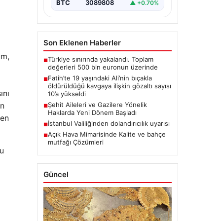
BTC
3089808
▲ +0.70%
Son Eklenen Haberler
üm,
Türkiye sınırında yakalandı. Toplam
■
değerleri 500 bin euronun üzerinde
Fatih’te 19 yaşındaki Ali’nin bıçakla
■
öldürüldüğü kavgaya ilişkin gözaltı sayısı
ını
10’a yükseldi
en
Şehit Aileleri ve Gazilere Yönelik
■
Haklarda Yeni Dönem Başladı
den
İstanbul Valiliğinden dolandırıcılık uyarısı
■
Açık Hava Mimarisinde Kalite ve bahçe
■
mutfağı Çözümleri
bu
Güncel