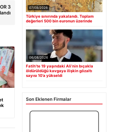
POR 3
07/08/2026
landı
Türkiye sınırında yakalandı. Toplam
değerleri 500 bin euronun üzerinde
06/08/2026
Fatih’te 19 yaşındaki Ali’nin bıçakla
öldürüldüğü kavgaya ilişkin gözaltı
sayısı 10’a yükseldi
Son Eklenen Firmalar
et
ek