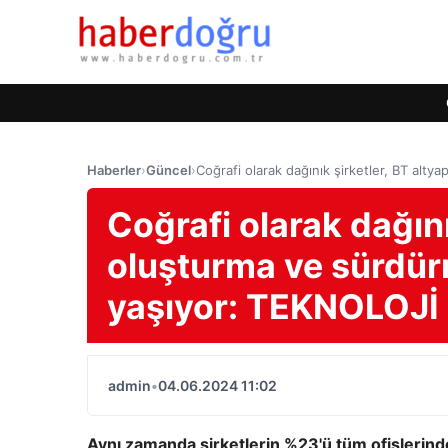
Haberler
›
Güncel
›
Coğrafi olarak dağınık şirketler, BT alt
Coğrafi olarak dağını
oluşturma ve sürdür
yaşıyor: TEKNOLOJİ
admin
•
04.06.2024 11:02
Aynı zamanda şirketlerin %23'ü tüm ofislerind