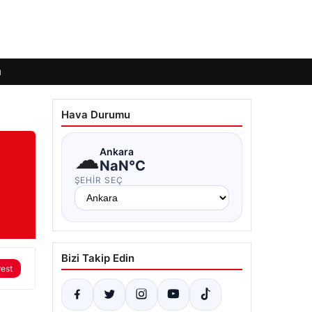
ı
Hava Durumu
☁
Ankara
NaN°C
ŞEHIR SEÇ
Bizi Takip Edin
rest