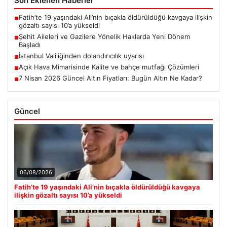
Son Eklenen Haberler
Fatih’te 19 yaşındaki Ali’nin bıçakla öldürüldüğü kavgaya ilişkin
■
gözaltı sayısı 10’a yükseldi
Şehit Aileleri ve Gazilere Yönelik Haklarda Yeni Dönem
■
Başladı
İstanbul Valiliğinden dolandırıcılık uyarısı
■
Açık Hava Mimarisinde Kalite ve bahçe mutfağı Çözümleri
■
7 Nisan 2026 Güncel Altın Fiyatları: Bugün Altın Ne Kadar?
■
Güncel
06/08/2026
Fatih’te 19 yaşındaki Ali’nin bıçakla öldürüldüğü kavgaya
ilişkin gözaltı sayısı 10’a yükseldi