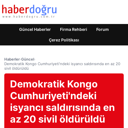
Güncel Haberler
Firma Rehberi
Forum
Çerez Politikası
Haberler
›
Güncel
›
Demokratik Kongo Cumhuriyeti'ndeki isyancı saldırısında en az 20
sivil öldürüldü
Demokratik Kongo
Cumhuriyeti'ndeki
isyancı saldırısında en
az 20 sivil öldürüldü