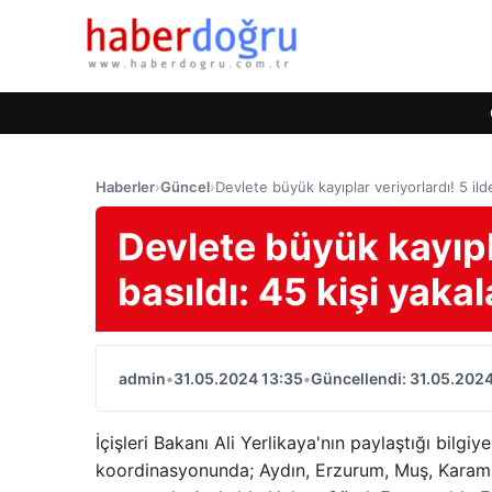
Haberler
›
Güncel
›
Devlete büyük kayıplar veriyorlardı! 5 ilde
Devlete büyük kayıpla
basıldı: 45 kişi yaka
admin
•
31.05.2024 13:35
•
Güncellendi: 31.05.2024
İçişleri Bakanı Ali Yerlikaya'nın paylaştığı bil
koordinasyonunda; Aydın, Erzurum, Muş, Karama