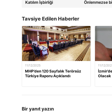
Katılım İşbirliği
Önlenmezse bi
Tavsiye Edilen Haberler
11/12/2025
11/12/202
MHP’den 120 Sayfalık Terörsüz
İzmir’de
Türkiye Raporu Açıklandı
Olacak
Bir yanıt yazın