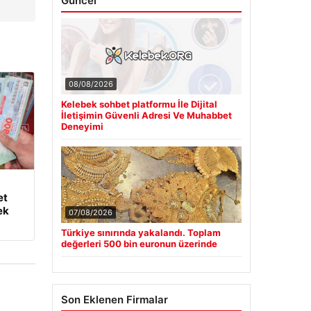
Güncel
08/08/2026
Kelebek sohbet platformu İle Dijital
İletişimin Güvenli Adresi Ve Muhabbet
Deneyimi
et
ek
07/08/2026
Türkiye sınırında yakalandı. Toplam
değerleri 500 bin euronun üzerinde
Son Eklenen Firmalar