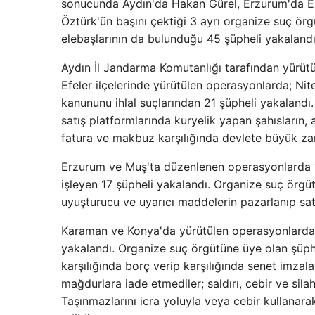
sonucunda Aydın'da Hakan Gürel, Erzurum'da 
Öztürk'ün başını çektiği 3 ayrı organize suç ör
elebaşlarının da bulunduğu 45 şüpheli yakalandı
Aydın İl Jandarma Komutanlığı tarafından yürütü
Efeler ilçelerinde yürütülen operasyonlarda; Nitel
kanununu ihlal suçlarından 21 şüpheli yakalandı
satış platformlarında kuryelik yapan şahısların,
fatura ve makbuz karşılığında devlete büyük zara
Erzurum ve Muş'ta düzenlenen operasyonlarda “u
işleyen 17 şüpheli yakalandı. Organize suç örgü
uyuşturucu ve uyarıcı maddelerin pazarlanıp satıl
Karaman ve Konya'da yürütülen operasyonlarda “t
yakalandı. Organize suç örgütüne üye olan şüph
karşılığında borç verip karşılığında senet imzala
mağdurlara iade etmediler; saldırı, cebir ve silah
Taşınmazlarını icra yoluyla veya cebir kullanara