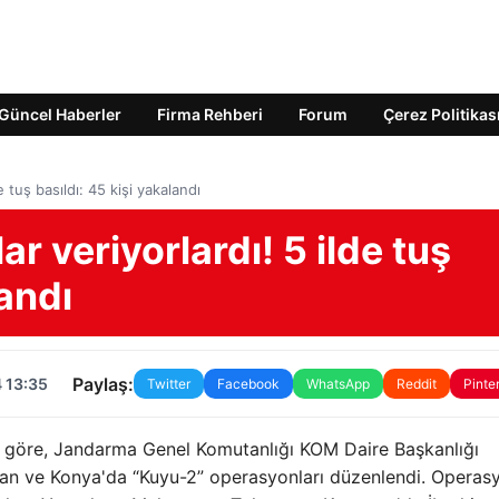
Güncel Haberler
Firma Rehberi
Forum
Çerez Politikas
 tuş basıldı: 45 kişi yakalandı
r veriyorlardı! 5 ilde tuş
landı
Paylaş:
 13:35
Twitter
Facebook
WhatsApp
Reddit
Pinte
giye göre, Jandarma Genel Komutanlığı KOM Daire Başkanlığı
n ve Konya'da “Kuyu-2” operasyonları düzenlendi. Operasy