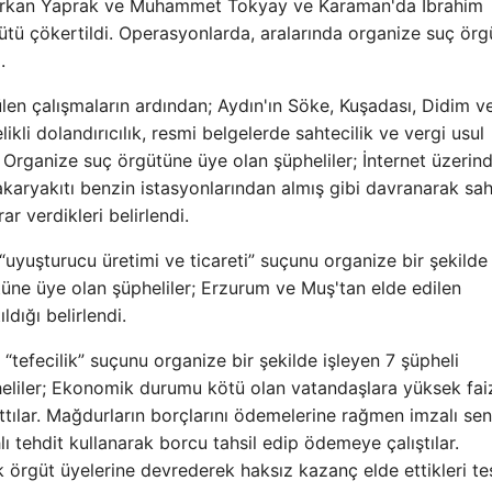
Erkan Yaprak ve Muhammet Tokyay ve Karaman'da İbrahim
gütü çökertildi. Operasyonlarda, aralarında organize suç ör
.
len çalışmaların ardından; Aydın'ın Söke, Kuşadası, Didim v
ikli dolandırıcılık, resmi belgelerde sahtecilik ve vergi usul
. Organize suç örgütüne üye olan şüpheliler; İnternet üzerin
 akaryakıtı benzin istasyonlarından almış gibi davranarak sa
r verdikleri belirlendi.
yuşturucu üretimi ve ticareti” suçunu organize bir şekilde
tüne üye olan şüpheliler; Erzurum ve Muş'tan elde edilen
dığı belirlendi.
efecilik” suçunu organize bir şekilde işleyen 7 şüpheli
eliler; Ekonomik durumu kötü olan vatandaşlara yüksek fai
ttılar. Mağdurların borçlarını ödemelerine rağmen imzalı sen
lı tehdit kullanarak borcu tahsil edip ödemeye çalıştılar.
k örgüt üyelerine devrederek haksız kazanç elde ettikleri te