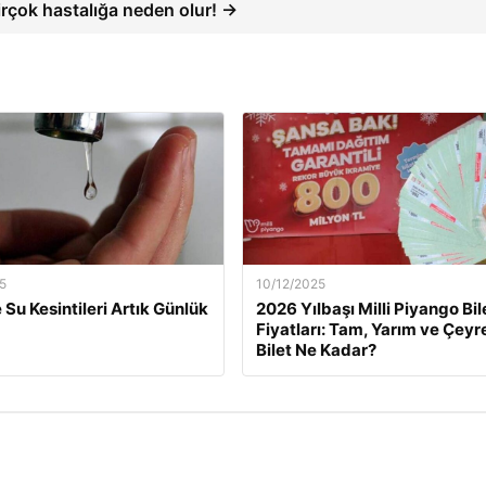
rçok hastalığa neden olur! →
5
10/12/2025
 Su Kesintileri Artık Günlük
2026 Yılbaşı Milli Piyango Bil
Fiyatları: Tam, Yarım ve Çeyr
Bilet Ne Kadar?