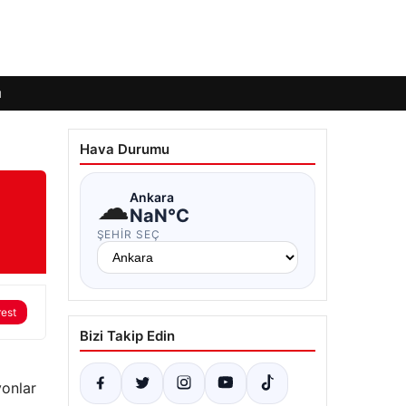
ı
Hava Durumu
☁
Ankara
NaN°C
ŞEHIR SEÇ
rest
Bizi Takip Edin
onlar