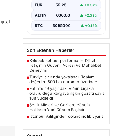
{“title”: “Türkiye sınırında
EUR
55.25
▲ +0.32%
yakalanan kaçak ürünler 500 bin
euronun üzerinde değere ulaştı”,
ALTIN
6660.6
▲ +2.59%
“content”: “…
jital
BTC
3095000
▲ +0.15%
Son Eklenen Haberler
Kelebek sohbet platformu İle Dijital
■
İletişimin Güvenli Adresi Ve Muhabbet
Deneyimi
Türkiye sınırında yakalandı. Toplam
■
değerleri 500 bin euronun üzerinde
Fatih’te 19 yaşındaki Ali’nin bıçakla
■
öldürüldüğü kavgaya ilişkin gözaltı sayısı
10’a yükseldi
Şehit Aileleri ve Gazilere Yönelik
■
i
Haklarda Yeni Dönem Başladı
İstanbul Valiliğinden dolandırıcılık uyarısı
■