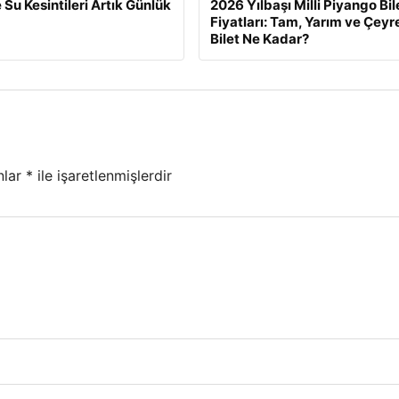
 Su Kesintileri Artık Günlük
2026 Yılbaşı Milli Piyango Bil
Fiyatları: Tam, Yarım ve Çeyr
Bilet Ne Kadar?
nlar
*
ile işaretlenmişlerdir