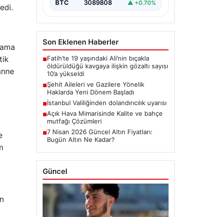
BTC
3089808
▲ +0.70%
edi.
Son Eklenen Haberler
klama
Fatih’te 19 yaşındaki Ali’nin bıçakla
tik
■
öldürüldüğü kavgaya ilişkin gözaltı sayısı
anne
10’a yükseldi
Şehit Aileleri ve Gazilere Yönelik
■
Haklarda Yeni Dönem Başladı
İstanbul Valiliğinden dolandırıcılık uyarısı
■
Açık Hava Mimarisinde Kalite ve bahçe
■
mutfağı Çözümleri
7 Nisan 2026 Güncel Altın Fiyatları:
■
e
Bugün Altın Ne Kadar?
m
Güncel
en