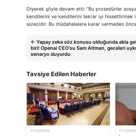
Diyerek şöyle devam etti: “Bu prosedürler sosya
kendilerini ve kendilerini tekrar iyi hissettirme
sürecidir. Bu müdahalelere karar vermeden önce bi
← Yapay zeka söz konusu olduğunda akla gele
biri! Openai CEO'su Sam Altman, geceleri uy
senaryo duyurdu
Tavsiye Edilen Haberler
11/12/2025
11/12/202