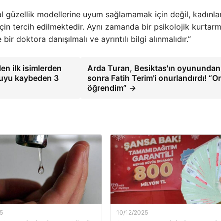
l güzellik modellerine uyum sağlamamak için değil, kadınlar
k için tercih edilmektedir. Aynı zamanda bir psikolojik kurtar
r doktora danışılmalı ve ayrıntılı bilgi alınmalıdır.”
n ilk isimlerden
Arda Turan, Besiktas'ın oyunundan
kuyu kaybeden 3
sonra Fatih Terim'i onurlandırdı! “
öğrendim” →
5
10/12/2025