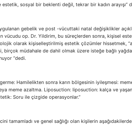
 estetik, sosyal bir beklenti değil, tekrar bir kadın arayışı” d
 uygulanan gebelik ve post -vücuttaki natal değişiklikler açı
 vücudu op. Dr. Yildirim, bu süreçlerden sonra, kişisel este
ojik olarak kişiselleştirilmiş estetik çözümler hissetmek, “
si, birçok müdahale de dahil olmak üzere isteğe bağlı yağda
nuyor “dedi.
germe: Hamilelikten sonra karın bölgesinin iyileşmesi: mem
veya meme azaltma. Liposuction: liposuction: kalça ve yaşa
stetik: Soru ile çizgide operasyonlar.”
ini tamamladı ve genel sağlığı olan kişilerin aşağıdakilerd