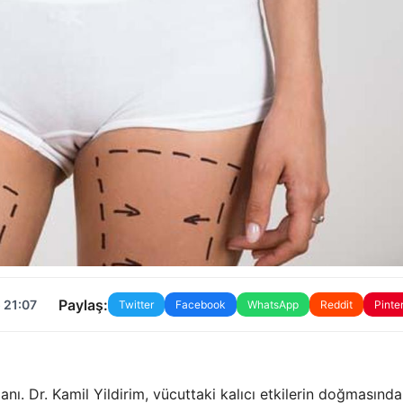
Paylaş:
 21:07
Twitter
Facebook
WhatsApp
Reddit
Pinte
nı. Dr. Kamil Yildirim, vücuttaki kalıcı etkilerin doğmasınd