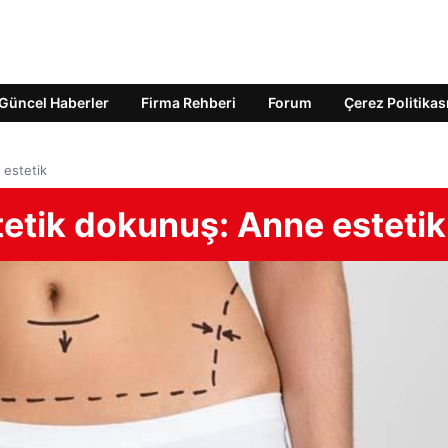
Güncel Haberler
Firma Rehberi
Forum
Çerez Politikas
estetik
tik dokunuş: Anne estetik