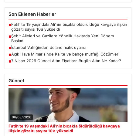
Son Eklenen Haberler
Fatih’te 19 yaşındaki Ali’nin bıçakla öldürüldüğü kavgaya ilişkin
■
gözaltı sayısı 10’a yükseldi
Şehit Aileleri ve Gazilere Yönelik Haklarda Yeni Dönem
■
Başladı
İstanbul Valiliğinden dolandırıcılık uyarısı
■
Açık Hava Mimarisinde Kalite ve bahçe mutfağı Çözümleri
■
7 Nisan 2026 Güncel Altın Fiyatları: Bugün Altın Ne Kadar?
■
Güncel
06/08/2026
Fatih’te 19 yaşındaki Ali’nin bıçakla öldürüldüğü kavgaya
ilişkin gözaltı sayısı 10’a yükseldi