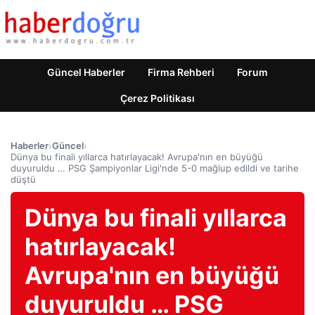
Güncel Haberler
Firma Rehberi
Forum
Çerez Politikası
Haberler
›
Güncel
›
Dünya bu finali yıllarca hatırlayacak! Avrupa'nın en büyüğü
duyuruldu … PSG Şampiyonlar Ligi'nde 5-0 mağlup edildi ve tarihe
düştü
Dünya bu finali yıllarca
hatırlayacak!
Avrupa'nın en büyüğü
duyuruldu … PSG