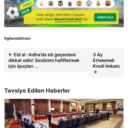
İlgilenebilirsin
← Eid al -Adha'da eti geçenlere
3 Ay
dikkat edin! Sindirimi hafifletmek
Ertelemeli
için ipuçları …
Kredi İmkanı
→
Tavsiye Edilen Haberler