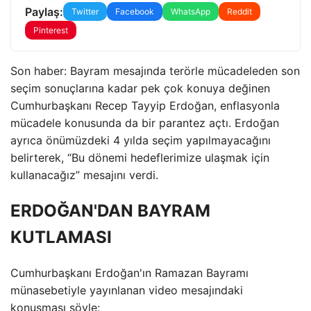
Paylaş:
Twitter
Facebook
WhatsApp
Reddit
Pinterest
Son haber: Bayram mesajında ​​terörle mücadeleden son
seçim sonuçlarına kadar pek çok konuya değinen
Cumhurbaşkanı Recep Tayyip Erdoğan, enflasyonla
mücadele konusunda da bir parantez açtı. Erdoğan
ayrıca önümüzdeki 4 yılda seçim yapılmayacağını
belirterek, “Bu dönemi hedeflerimize ulaşmak için
kullanacağız” mesajını verdi.
ERDOĞAN'DAN BAYRAM
KUTLAMASI
Cumhurbaşkanı Erdoğan'ın Ramazan Bayramı
münasebetiyle yayınlanan video mesajındaki
konuşması şöyle: