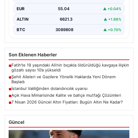
EUR
55.04
▲ +0.04%
ALTIN
6621.3
▲ +1.98%
BTC
3089808
▲ +0.70%
Son Eklenen Haberler
Fatih’te 19 yaşındaki Ali’nin bıçakla öldürüldüğü kavgaya ilişkin
■
gözaltı sayısı 10’a yükseldi
Şehit Aileleri ve Gazilere Yönelik Haklarda Yeni Dönem
■
Başladı
İstanbul Valiliğinden dolandırıcılık uyarısı
■
Açık Hava Mimarisinde Kalite ve bahçe mutfağı Çözümleri
■
7 Nisan 2026 Güncel Altın Fiyatları: Bugün Altın Ne Kadar?
■
Güncel