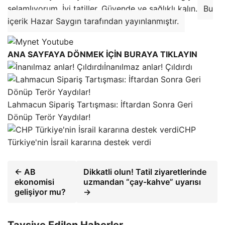
selamlıyorum. İyi tatiller. Güvende ve sağlıklı kalın.
Bu
içerik Hazar Saygın tarafından yayınlanmıştır.
ANA SAYFAYA DÖNMEK İÇİN BURAYA TIKLAYIN
İnanılmaz anlar! Çıldırdı
Lahmacun Sipariş Tartışması: İftardan Sonra Geri
Dönüp Terör Yaydılar!
CHP
Türkiye'nin İsrail kararına destek verdi
← AB
Dikkatli olun! Tatil ziyaretlerinde
ekonomisi
uzmandan “çay-kahve” uyarısı
gelişiyor mu?
→