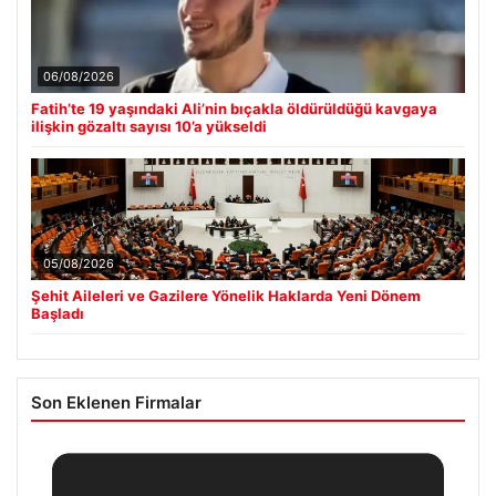
06/08/2026
Fatih’te 19 yaşındaki Ali’nin bıçakla öldürüldüğü kavgaya
ilişkin gözaltı sayısı 10’a yükseldi
05/08/2026
Şehit Aileleri ve Gazilere Yönelik Haklarda Yeni Dönem
Başladı
Son Eklenen Firmalar