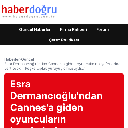
Güncel Haberler
Firma Rehberi
Forum
Çerez Politikası
Haberler
›
Güncel
›
Esra Dermancıoğlu'ndan Cannes'a giden oyuncuların kıyafetlerine
sert tepki! “Keşke çıplak yürüyüş olmasaydı…”
Esra
Dermancıoğlu'ndan
Cannes'a giden
oyuncuların