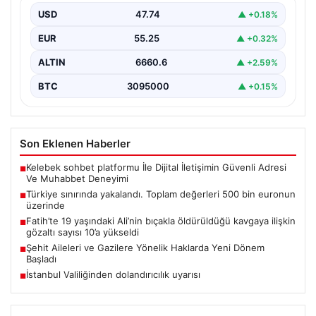
bin euronun üzerinde değere ulaştı”, “content”: “…
USD
47.74
▲ +0.18%
EUR
55.25
▲ +0.32%
ALTIN
6660.6
▲ +2.59%
BTC
3095000
▲ +0.15%
Son Eklenen Haberler
Kelebek sohbet platformu İle Dijital İletişimin Güvenli Adresi
■
Ve Muhabbet Deneyimi
Türkiye sınırında yakalandı. Toplam değerleri 500 bin euronun
■
üzerinde
Fatih’te 19 yaşındaki Ali’nin bıçakla öldürüldüğü kavgaya ilişkin
■
gözaltı sayısı 10’a yükseldi
Şehit Aileleri ve Gazilere Yönelik Haklarda Yeni Dönem
■
Başladı
İstanbul Valiliğinden dolandırıcılık uyarısı
■