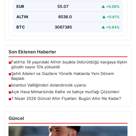
EUR
55.07
▲ +0.09%
ALTIN
6536.0
▲ +0.61%
BTC
3067385
▲ +0.84%
Son Eklenen Haberler
Fatih’te 19 yaşındaki Ali’nin bıçakla öldürüldüğü kavgaya ilişkin
■
gözaltı sayısı 10’a yükseldi
Şehit Aileleri ve Gazilere Yönelik Haklarda Yeni Dönem
■
Başladı
İstanbul Valiliğinden dolandırıcılık uyarısı
■
Açık Hava Mimarisinde Kalite ve bahçe mutfağı Çözümleri
■
7 Nisan 2026 Güncel Altın Fiyatları: Bugün Altın Ne Kadar?
■
Güncel