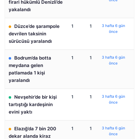
firari hükümlü Denizli’de
yakalandı
Düzce’de şarampole
1
1
3 hafta 6 gün
önce
devrilen taksinin
sürücüsü yaralandı
Bodrum’da botta
1
1
3 hafta 6 gün
önce
meydana gelen
patlamada 1 kişi
yaralandı
Nevşehir’de bir kişi
1
1
3 hafta 6 gün
önce
tartıştığı kardeşinin
evini yaktı
Elazığ’da 7 bin 200
1
1
3 hafta 6 gün
önce
dekar alanda kiraz