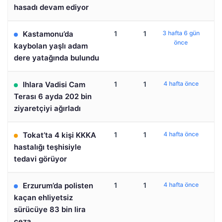
hasadı devam ediyor
Kastamonu’da
1
1
3 hafta 6 gün
önce
kaybolan yaşlı adam
dere yatağında bulundu
Ihlara Vadisi Cam
1
1
4 hafta önce
Terası 6 ayda 202 bin
ziyaretçiyi ağırladı
Tokat’ta 4 kişi KKKA
1
1
4 hafta önce
hastalığı teşhisiyle
tedavi görüyor
Erzurum’da polisten
1
1
4 hafta önce
kaçan ehliyetsiz
sürücüye 83 bin lira
ceza