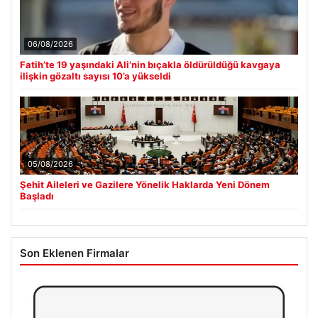
06/08/2026
Fatih’te 19 yaşındaki Ali’nin bıçakla öldürüldüğü kavgaya
ilişkin gözaltı sayısı 10’a yükseldi
05/08/2026
Şehit Aileleri ve Gazilere Yönelik Haklarda Yeni Dönem
Başladı
Son Eklenen Firmalar