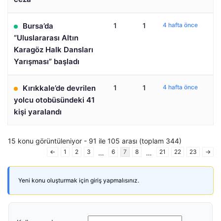
Bursa’da
1
1
4 hafta önce
“Uluslararası Altın
Karagöz Halk Dansları
Yarışması” başladı
Kırıkkale’de devrilen
1
1
4 hafta önce
yolcu otobüsündeki 41
kişi yaralandı
15 konu görüntüleniyor - 91 ile 105 arası (toplam 344)
←
1
2
3
6
7
8
21
22
23
→
…
…
Yeni konu oluşturmak için giriş yapmalısınız.