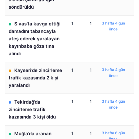
söndürüldü
Sivas’ta kavga ettiği
1
1
3 hafta 4 gün
önce
damadını tabancayla
ateş ederek yaralayan
kayınbaba gözaltına
alındı
Kayseri’de zincirleme
1
1
3 hafta 4 gün
önce
trafik kazasında 2 kişi
yaralandı
Tekirdağ’da
1
1
3 hafta 4 gün
önce
zincirleme trafik
kazasında 3 kişi öldü
Muğla’da aranan
1
1
3 hafta 6 gün
önce