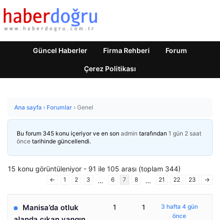
Güncel Haberler
Firma Rehberi
Forum
Çerez Politikası
Ana sayfa
›
Forumlar
›
Genel
Bu forum 345 konu içeriyor ve en son
admin
tarafından
1 gün 2 saat
önce
tarihinde güncellendi.
15 konu görüntüleniyor - 91 ile 105 arası (toplam 344)
←
1
2
3
6
7
8
21
22
23
→
…
…
Manisa’da otluk
1
1
3 hafta 4 gün
önce
alanda çıkan yangın