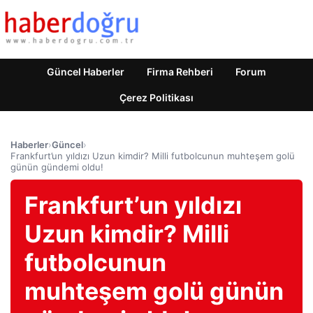
Güncel Haberler
Firma Rehberi
Forum
Çerez Politikası
Haberler
›
Güncel
›
Frankfurt’un yıldızı Uzun kimdir? Milli futbolcunun muhteşem golü
günün gündemi oldu!
Frankfurt’un yıldızı
Uzun kimdir? Milli
futbolcunun
muhteşem golü günün