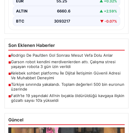
EUR
55.25
▲ +0.32%
ALTIN
6660.6
▲ +2.59%
BTC
3093217
▼ -0.07%
Son Eklenen Haberler
Rodrigo De Paul’den Gol Sonrası Mesut Vefa Dolu Anlar
■
Garson robot kendini merdivenlerden attı. Çalışma stresi
■
yaşayan robota 3 gün izin verildi
Kelebek sohbet platformu İle Dijital İletişimin Güvenli Adresi
■
Ve Muhabbet Deneyimi
Türkiye sınırında yakalandı. Toplam değerleri 500 bin euronun
■
üzerinde
Fatih’te 19 yaşındaki Ali’nin bıçakla öldürüldüğü kavgaya ilişkin
■
gözaltı sayısı 10’a yükseldi
Güncel