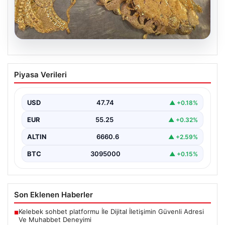
07.08.2026
Türkiye sınırında yakalandı. Toplam
Piyasa Verileri
değerleri 500 bin euronun üzerinde
{“title”: “Türkiye sınırında yakalanan kaçak ürünler 500
bin euronun üzerinde değere ulaştı”, “content”: “…
USD
47.74
▲ +0.18%
EUR
55.25
▲ +0.32%
ALTIN
6660.6
▲ +2.59%
BTC
3095000
▲ +0.15%
Son Eklenen Haberler
Kelebek sohbet platformu İle Dijital İletişimin Güvenli Adresi
■
Ve Muhabbet Deneyimi