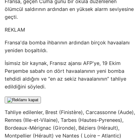
Fransa, geçen Cuma günü bir okula düzenlenen
ölümcül saldırının ardından en yüksek alarm seviyesine
geçti.
REKLAM
Fransa'da bomba ihbarının ardından birçok havaalanı
yeniden boşaltıldı.
İsimsiz bir kaynak, Fransız ajansı AFP'ye, 19 Ekim
Perşembe sabahı on dört havaalanının yeni bomba
tehdidi aldığını ve “en az sekiz havaalanının” tahliye
edildiğini söyledi.
Tahliye edilenler, Brest (Finistère), Carcassonne (Aude),
Rennes (Ille-et-Vilaine), Tarbes (Hautes-Pyrenees),
Bordeaux-Mérignac (Gironde), Béziers (Hérault),
Montpellier (Hérault) ve Nantes ( Loire – Atlantic)