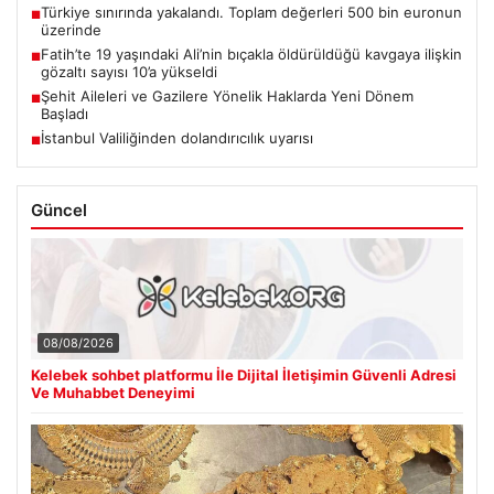
Türkiye sınırında yakalandı. Toplam değerleri 500 bin euronun
■
üzerinde
Fatih’te 19 yaşındaki Ali’nin bıçakla öldürüldüğü kavgaya ilişkin
■
gözaltı sayısı 10’a yükseldi
Şehit Aileleri ve Gazilere Yönelik Haklarda Yeni Dönem
■
Başladı
İstanbul Valiliğinden dolandırıcılık uyarısı
■
Güncel
08/08/2026
Kelebek sohbet platformu İle Dijital İletişimin Güvenli Adresi
Ve Muhabbet Deneyimi