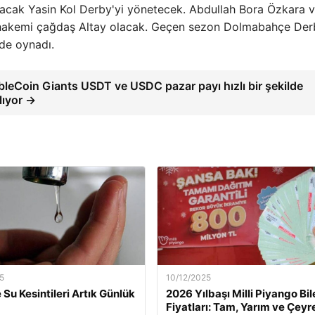
acak Yasin Kol Derby'yi yönetecek. Abdullah Bora Özkara 
n 4. hakemi çağdaş Altay olacak. Geçen sezon Dolmabahçe De
 de oynadı.
bleCoin Giants USDT ve USDC pazar payı hızlı bir şekilde
lıyor →
5
10/12/2025
 Su Kesintileri Artık Günlük
2026 Yılbaşı Milli Piyango Bil
Fiyatları: Tam, Yarım ve Çeyr