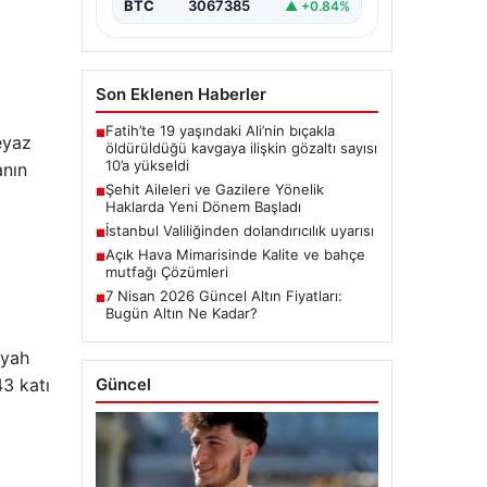
BTC
3067385
▲ +0.84%
Son Eklenen Haberler
Fatih’te 19 yaşındaki Ali’nin bıçakla
■
eyaz
öldürüldüğü kavgaya ilişkin gözaltı sayısı
10’a yükseldi
anın
Şehit Aileleri ve Gazilere Yönelik
■
Haklarda Yeni Dönem Başladı
İstanbul Valiliğinden dolandırıcılık uyarısı
■
Açık Hava Mimarisinde Kalite ve bahçe
■
mutfağı Çözümleri
7 Nisan 2026 Güncel Altın Fiyatları:
■
Bugün Altın Ne Kadar?
iyah
Güncel
43 katı