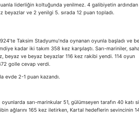
uanla liderliğin koltuğunda yenilmez. 4 galibiyetin ardından
beyazlar ve 2 yenilgi 5. sırada 12 puan topladı.
 1924'te Taksim Stadyumu'nda oynanan oyunla başladı ve b
diye kadar iki takım 358 kez karşılaştı. Sarı-mariniler, sah
z, beyaz ve beyaz beyazlar 116 kez rakibi yendi. 114 oyun
472 golle cevap verdi.
da evde 2-1 puan kazandı.
u oyunlarda sarı-marinkular 51, gülümseyen tarafın 40 katı s
 ağlarını 165 kez iletirken, Kartal hedeflerin sevincinin 1