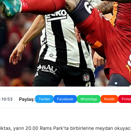
Paylaş:
 10:53
Twitter
Facebook
WhatsApp
Reddit
Pinte
ktas, yarın 20.00 Rams Park'ta birbirlerine meydan okuyac