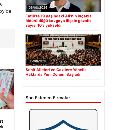
ve
06/08/2026
rby'de
Fatih’te 19 yaşındaki Ali’nin bıçakla
öldürüldüğü kavgaya ilişkin gözaltı
sayısı 10’a yükseldi
05/08/2026
Şehit Aileleri ve Gazilere Yönelik
Haklarda Yeni Dönem Başladı
Son Eklenen Firmalar
et
ek