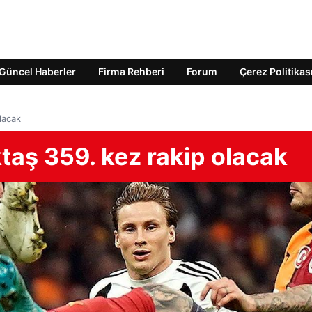
Güncel Haberler
Firma Rehberi
Forum
Çerez Politikas
lacak
taş 359. kez rakip olacak