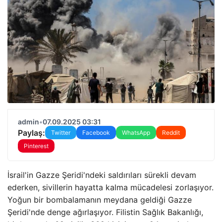
admin
•
07.09.2025 03:31
Paylaş:
Twitter
Facebook
WhatsApp
Reddit
Pinterest
İsrail'in Gazze Şeridi'ndeki saldırıları sürekli devam
ederken, sivillerin hayatta kalma mücadelesi zorlaşıyor.
Yoğun bir bombalamanın meydana geldiği Gazze
Şeridi'nde denge ağırlaşıyor. Filistin Sağlık Bakanlığı,