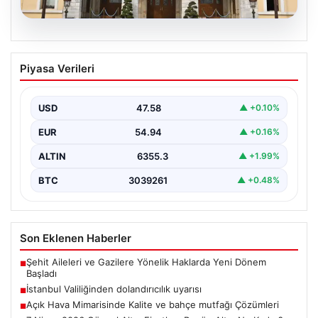
05.08.2026
İstanbul Valiliğinden dolandırıcılık
Piyasa Verileri
uyarısı
USD
47.58
▲ +0.10%
EUR
54.94
▲ +0.16%
ALTIN
6355.3
▲ +1.99%
BTC
3039261
▲ +0.48%
Son Eklenen Haberler
Şehit Aileleri ve Gazilere Yönelik Haklarda Yeni Dönem
■
Başladı
İstanbul Valiliğinden dolandırıcılık uyarısı
■
Açık Hava Mimarisinde Kalite ve bahçe mutfağı Çözümleri
■