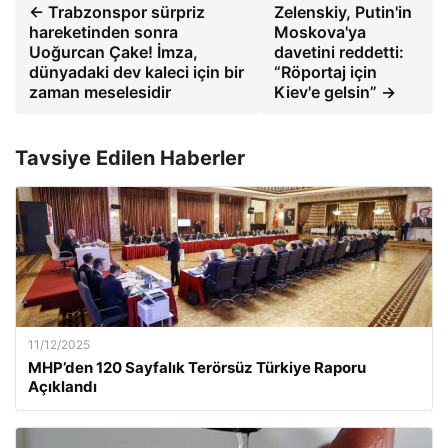
← Trabzonspor sürpriz
Zelenskiy, Putin'in
hareketinden sonra
Moskova'ya
Uoğurcan Çake! İmza,
davetini reddetti:
dünyadaki dev kaleci için bir
“Röportaj için
zaman meselesidir
Kiev'e gelsin” →
Tavsiye Edilen Haberler
11/12/2025
MHP’den 120 Sayfalık Terörsüz Türkiye Raporu
Açıklandı