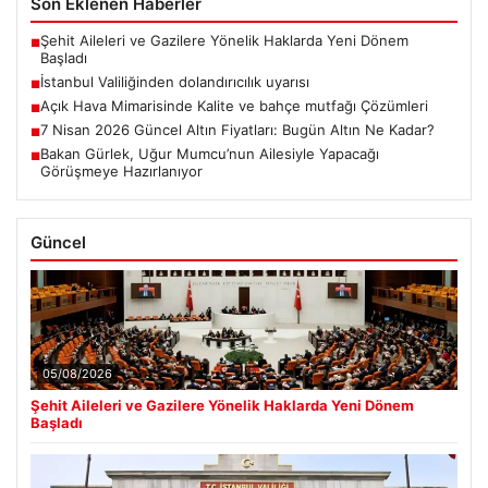
Son Eklenen Haberler
Şehit Aileleri ve Gazilere Yönelik Haklarda Yeni Dönem
■
Başladı
İstanbul Valiliğinden dolandırıcılık uyarısı
■
Açık Hava Mimarisinde Kalite ve bahçe mutfağı Çözümleri
■
7 Nisan 2026 Güncel Altın Fiyatları: Bugün Altın Ne Kadar?
■
Bakan Gürlek, Uğur Mumcu’nun Ailesiyle Yapacağı
■
Görüşmeye Hazırlanıyor
Güncel
05/08/2026
Şehit Aileleri ve Gazilere Yönelik Haklarda Yeni Dönem
Başladı