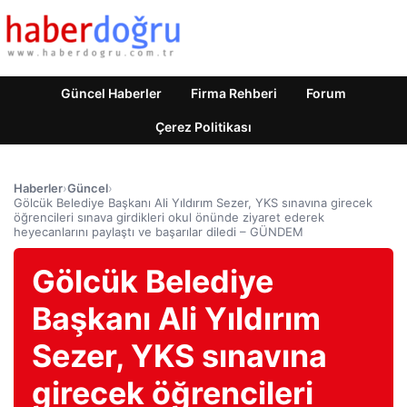
Güncel Haberler
Firma Rehberi
Forum
Çerez Politikası
Haberler
›
Güncel
›
Gölcük Belediye Başkanı Ali Yıldırım Sezer, YKS sınavına girecek
öğrencileri sınava girdikleri okul önünde ziyaret ederek
heyecanlarını paylaştı ve başarılar diledi – GÜNDEM
Gölcük Belediye
Başkanı Ali Yıldırım
Sezer, YKS sınavına
girecek öğrencileri