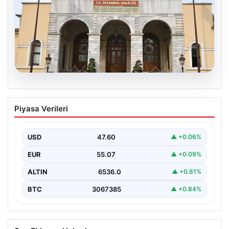
05.08.2026
İstanbul Valiliğinden dolandırıcılık
Piyasa Verileri
uyarısı
USD
47.60
▲ +0.06%
EUR
55.07
▲ +0.09%
ALTIN
6536.0
▲ +0.61%
BTC
3067385
▲ +0.84%